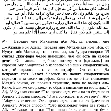
رجل من أصحابنا مختفٍ من غرامه فقال : أصلحك الله أن رجل من
أصحابنا كان مختفياً من غرامه فإن كان هذا الأمر قريباً صبر حتى
يخرج مع القائم وإن كان فيه تأخير صالح غرامه فقال أبو عبد الله
يكون إن شاء الله تعالى فقال زرارة : يكون إلى سنة ؟ فقال أبو عبد
الله: يكون إن شاء الله فقال زرارة : فيكون إلى سنتين ؟ فقال: أبو
عبد الله: يكون إن شاء الله، فخرج زرارة فوطن نفسه على أن يكون
إلى سنتين فلم يكن فقال: ما كنت أرى جعفراً إلا أعلم مما هو
✍️ «Передал мне Мухаммад ибн Мас’уд, передал мне
Джабраиль ибн Ахмад, передал мне Мухаммада ибн ’Иса, от
Йунуса ибн Маскана, что он слышал, как Зурара говорил: “
Я
считал Джа’фара более знающим, чем он есть на самом
деле
”. Он заявлял подобное, потому что [однажды] он
спросил Абу ‘Абдуллаха о человеке из наших сподвижников,
который скрылся из-за своих штрафов. Он сказал: “Да
исправит тебя Аллах! Человек из наших сподвижников
скрылся из-за своих штрафов. Если это дело (т.е. появление
Махди) близко, он проявит терпение, пока не выйдет аль-
Каим. Если же оно далеко, то обрати внимание на его штраф”.
Абу ‘Абдуллах сказал: “Это произойдет, если на то будет воля
Аллаха”. Зурара спросил: “Это произойдет в этом году?”. Абу
‘Абдуллах ответил: “Это произойдет, если на то будет воля
Аллаха”. Зурара спросил: “Это произойдет через два года?”.
Абу ‘Абдуллах ответил: “Это произойдет, если на то будет