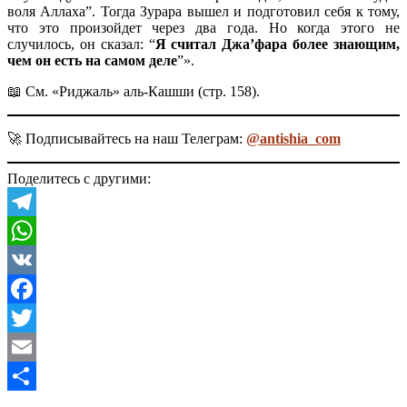
воля Аллаха”. Тогда Зурара вышел и подготовил себя к тому,
что это произойдет через два года. Но когда этого не
случилось, он сказал: “
Я считал Джа’фара более знающим,
чем он есть на самом деле
”».
📖 См. «Риджаль» аль-Кашши (стр. 158).
🚀 Подписывайтесь на наш Телеграм:
@antishia_com
Поделитесь с другими:
Telegram
WhatsApp
VK
Facebook
Twitter
Email
Отправить