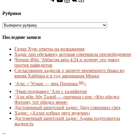
Рубрики
Рубрики
Последние записи
Гадир Хум: ответы на возражения
Хадис про обезьянку, которая совершила прелюбодеяние
Чтение Ибн ‘Аббасом аята 4:24 и почему это довод
против рафидитов
Согласование хадисов о запрете временного брака во
время Хайбара и в год завоевания Мекки
‘Али: «‘Усман — зять Пророка ﷺ»
‘Умар поздравил ‘Али с халифатом
‘Али ибн Абу Талиб — причина слов: «Кто обидел
Фатиму, тот обидел меня»
Достоверный шиитский хадис: Дауд совершил грех
Хадис: «Аллах избрал двух мужчин»
Достоверный шиитский хадис: Адама подтолкнула
жадность