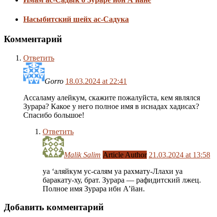
Насыбитский шейх ас-Садука
Комментарий
Ответить
Gorro
18.03.2024 at 22:41
Ассаламу алейкум, скажите пожалуйста, кем являлся
Зурара? Какое у него полное имя в иснадах хадисах?
Спасибо большое!
Ответить
Malik Salim
Article Author
21.03.2024 at 13:58
уа ‘аляйкум ус-салям уа рахмату-Ллахи уа
баракату-ху, брат. Зурара — рафидитский лжец.
Полное имя Зурара ибн А’йан.
Добавить комментарий