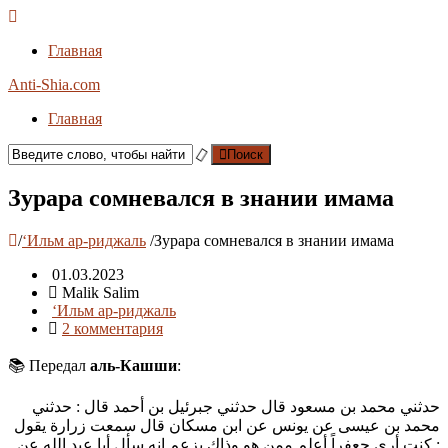
Главная
Anti-Shia.com
Главная
Поиск
Зурара сомневался в знании имама
/
‘Ильм ар-риджаль
/
Зурара сомневался в знании имама
01.03.2023
Malik Salim
‘Ильм ар-риджаль
2 комментария
📚 Передал
аль-Кашши
:
حدثني محمد بن مسعود قال حدثني جبرئيل بن أحمد قال : حدثني
محمد بن عيسى عن يونس عن ابن مسكان قال سمعت زرارة يقول
: كنت أرى جعفراً أعلم ممن هو وذاك يزعم إنه سأل أبا عبد الله عن