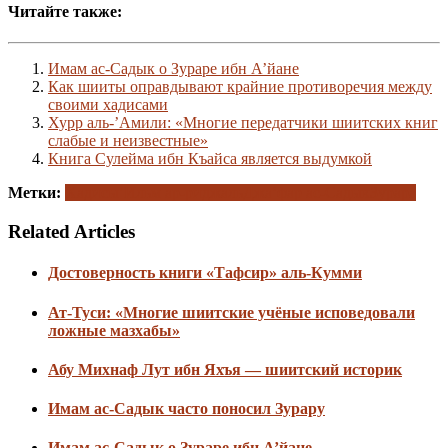
Читайте также:
Имам ас-Садык о Зураре ибн А’йане
Как шииты оправдывают крайние противоречия между
своими хадисами
Хурр аль-’Амили: «Многие передатчики шиитских книг
слабые и неизвестные»
Книга Сулейма ибн Къайса является выдумкой
Метки:
Хадисы
‘Ильм ар-риджаль
Джа’фар ас-Садык
Зурара
Related Articles
Достоверность книги «Тафсир» аль-Кумми
Ат-Туси: «Многие шиитские учёные исповедовали
ложные мазхабы»
Абу Михнаф Лут ибн Яхъя — шиитский историк
Имам ас-Садык часто поносил Зурару
Имам ас-Садык о Зураре ибн А’йане