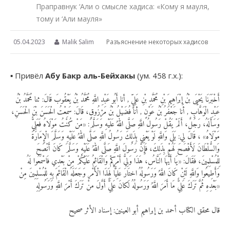
Праправнук ‘Али о смысле хадиса: «Кому я мауля,
тому и ‘Али мауля»
05.04.2023
Malik Salim
Разъяснение некоторых хадисов
▪︎ Привёл
Абу Бакр аль-Бейхакы
(ум. 458 г.х.):
أَخْبَرَنَا يَحْيَى بْنُ إِبْرَاهِيمَ بْنِ مُحَمَّدِ بْنِ عَلِيٍّ , أنا أَبُو عَبْدِ اللَّهِ مُحَمَّدُ بْنُ يَعْقُوبَ قَالَ: ثنا مُحَمَّدُ بْنُ
عَبْدِ الْوَهَّابِ , أنا جَعْفَرُ بْنُ عَوْنٍ , أنا فُضَيْلُ بْنُ مَرْزُوقٍ، قَالَ: سَمِعْتُ الْحَسَنَ بْنَ الْحَسَنِ،
وَسَأَلَهُ، رَجُلٌ، أَلَمْ يَقُلْ رَسُولُ اللَّهِ صَلَّى اللهُ عَلَيْهِ وَسَلَّمَ: «مَنْ كُنْتُ مَوْلَاهُ فَعَلِيٌّ
مَوْلَاهُ» ، قَالَ لِي: بَلَى وَاللَّهِ لَوْ يَعْنِي بِذَلِكَ رَسُولُ اللَّهِ صَلَّى اللهُ عَلَيْهِ وَسَلَّمَ الْإِمَارَةَ
وَالسُّلْطَانَ لَأَفْصَحَ لَهُمْ بِذَلِكَ، فَإِنَّ رَسُولَ اللَّهِ صَلَّى اللهُ عَلَيْهِ وَسَلَّمَ كَانَ أَنْصَحَ
لِلْمُسْلِمِينَ، فَقَالَ: «يَا أَيُّهَا النَّاسُ، هَذَا وَلِيُّ أَمْرِكِمْ وَالْقَائِمُ عَلَيْكُمْ مِنْ بَعْدِي فَاسْمَعُوا لَهُ
وَأَطِيعُوا وَاللَّهِ لَئِنْ كَانَ اللَّهُ وَرَسُولُهُ اختَارَ عَلِيًّا لِهَذَا الْأَمْرِ وَجَعَلَهُ الْقَائمَ بِهِ لِلْمُسْلِمِينَ مِنْ
بَعْدِهِ ثُمَّ تَرَكَ عَلِيٌّ مَا أَمَرَ اللَّهُ وَرَسُولُهُ لَكانَ عَلِيٌّ أَوَّلَ منْ تَرَكَ أَمْرَ اللَّهِ وَرَسُولِهِ»
قال محقق الكتاب أحمد بن إبراهيم أبو العينين: إسناد الأثر صحيح