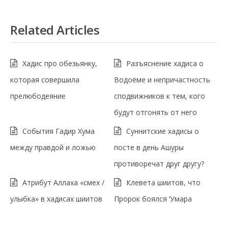
Related Articles
Хадис про обезьянку,
Разъяснение хадиса о
которая совершила
Водоёме и непричастность
прелюбодеяние
сподвижников к тем, кого
будут отгонять от него
События Гадир Хума
Суннитские хадисы о
между правдой и ложью
посте в день Ашуры
противоречат друг другу?
Атрибут Аллаха «смех /
Клевета шиитов, что
улыбка» в хадисах шиитов
Пророк боялся ‘Умара