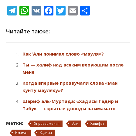
Telegram
WhatsApp
VK
Facebook
Twitter
Email
Отправи
Читайте также:
Как ‘Али понимал слово «мауля»?
Ты — халиф над всяким верующим после
меня
Когда впервые прозвучали слова «Ман
кунту мауляху»?
Шариф аль-Муртада: «Хадисы Гадир и
Табук — скрытые доводы на имамат»
Метки:
Опровержения
‘Али
Халифат
Имамат
Хадисы