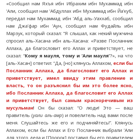
«Сообщил нам Яхъя ибн Ибрахим ибн Мухаммад ибн
‘Али, сообщил нам ‘Абдуллах ибн Мухаммад ибн Йа’куб,
передал нам Мухаммад ибн ‘Абд аль-Уаххаб, сообщил
нам Джа’фар ибн ’Аун, сообщил нам Фудайль ибн
Марзук, который сказал: “Я слышал, как некий мужчина
спросил аль-Хасана ибн аль-Хасана: «Разве Посланник
Аллаха, да благословит его Аллах и приветствует, не
сказал: “
Кому я мауля, тому и ‘Али мауля
”?», на что
[аль-Хасан] ответил: “Да, [но] клянусь Аллахом,
если бы
Посланник Аллаха, да благословит его Аллах и
приветствует, имел ввиду этим правление и
власть, то он разъяснил бы им это более ясно,
ибо Посланник Аллаха, да благословит его Аллах
и приветствует, был самым красноречивым из
мусульман
!
Он бы сказал: “О люди! Это — ваш
правитель (
уали аль-амр
) и повелитель над вами после
меня. Слушайтесь же его и подчиняйтесь!”. Клянусь
Аллахом, если бы Аллах и Его Посланник выбрали ‘Али
для этого дела и [Пророк] поставил бы его правителем