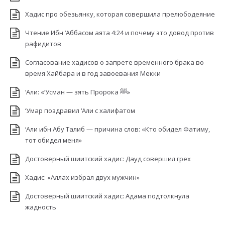
Хадис про обезьянку, которая совершила прелюбодеяние
Чтение Ибн ‘Аббасом аята 4:24 и почему это довод против
рафидитов
Согласование хадисов о запрете временного брака во
время Хайбара и в год завоевания Мекки
‘Али: «‘Усман — зять Пророка ﷺ»
‘Умар поздравил ‘Али с халифатом
‘Али ибн Абу Талиб — причина слов: «Кто обидел Фатиму,
тот обидел меня»
Достоверный шиитский хадис: Дауд совершил грех
Хадис: «Аллах избрал двух мужчин»
Достоверный шиитский хадис: Адама подтолкнула
жадность