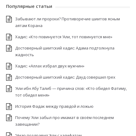
Популярные статьи
Забывают ли пророки? Противоречие шиитов ясным
аятам Корана
Хадис: «Кто повинуется ‘Али, тот повинуется мне»
Достоверный шиитский хадис: Адама подтолкнула
жадность
Хадис: «Аллах избрал двух мужчин»
Достоверный шиитский хадис: Дауд совершил грех
‘Али ибн Абу Талиб — причина слов: «Кто обидел Фатиму,
тот обидел меня»
История Фадак между правдой и ложью
Почему ‘Али забыл про имамат в своём последнем
завещании?
‘Умар поздравил ‘Али с халифатом