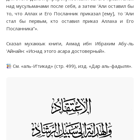
над мусульманами после себя, а затем ‘Али оставил бы
то, что Аллах и Его Посланник приказал [ему], то ‘Али
стал бы первым, кто оставил приказ Аллаха и Его
Посланника”».
Сказал мухаккык книги, Ахмад ибн Ибрахим Абу-ль
’Айнайн: «Иснад этого асара достоверный».
См. «аль-И’тикад» (стр. 499), изд. «Дар аль-фадыля».