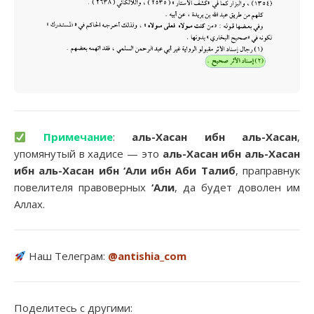
Примечание
:
аль-Хасан ибн аль-Хасан
,
упомянутый в хадисе — это
аль-Хасан ибн аль-Хасан
ибн аль-Хасан ибн ‘Али ибн Аби Талиб
, праправнук
повелителя правоверных
‘Али
, да будет доволен им
Аллах.
Наш Телеграм:
@antishia_com
Поделитесь с другими: