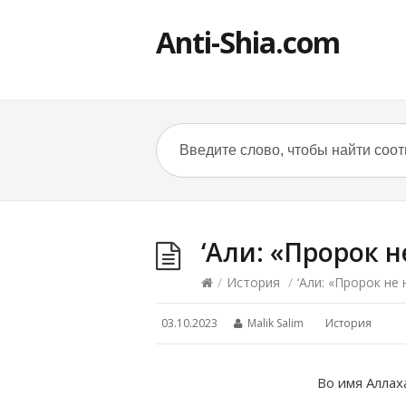
Anti-Shia.com
‘Али: «Пророк 
/
История
/
‘Али: «Пророк не
03.10.2023
Malik Salim
История
Во имя Аллах