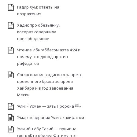
Гадир Хум: ответы на
возражения
Хадис про обезьянку,
которая совершила
прелюбодеяние
Чтение Ибн ‘Аббасом аята 4:24 и
почему это довод против
рафидитов
Согласование хадисов о запрете
временного брака во время
Хайбара и в год завоевания
Мекки
‘Али: «‘Усман — зять Пророка ﷺ»
‘Умар поздравил ‘Али с халифатом
‘Али ибн Абу Талиб — причина
слов: «Кто обидел Фатиму, тот