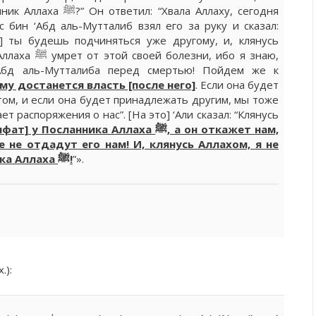
Хвала Аллаху, сегодня
с бин ‘Абд аль-Мутталиб взял его за руку и сказал:
я] ты будешь подчиняться уже другому, и, клянусь
, ибо я знаю,
Абд аль-Мутталиба перед смертью! Пойдем же к
му достанется власть [после него]
. Если она будет
том, и если она будет принадлежать другим, мы тоже
сланника Аллаха ﷺ, а он откажет нам,
 не отдадут его нам! И, клянусь Аллахом, я не
стану просить об этом Посланника Аллаха ﷺ!
”».
.):