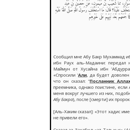
َةُ بْنُ سَوَّارٍ، ثنا شُعَيْبُ بْنُ مَيْمُونٍ، عَنْ حُصَيْنِ بْنِ عَبْدِ
ْتَخْلِفُ عَلَيْنَا؟ قَالَ: مَا اسْتَخْلَفَ رَسُولُ اللَّهِ صَلَّى اللهُ عَلَيْهِ
مَعَهُمْ بَعْدَ نَبِيِّهِمْ عَلَى خَيْرِهِمْ
Сообщил мне Абу Бакр Мухаммад иб
ибн Раух аль-Мадаини: передал 
Маймун от Хусайна ибн ‘Абдурра
«Спросили ‘
Али
, да будет доволен
что он сказал: “
преемника, однако поистине, если 
меня вокруг лучшего из них, подобн
Абу Бакра
), после [смерти] их пророк
[Аль-Хаким сказал]: «Этот хадис им
не привели его».
Сказал аз-Захаби в «ат-Тальхыс» (