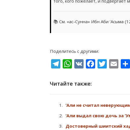
того, кого пожелает, и подвергает
📚 См. «ас-Сунна» Ибн Аби ‘Асыма (
Поделитесь с другими:
Telegram
WhatsApp
VK
Facebo
Twitt
Em
Читайте также:
‘Али не считал неверующим
‘Али выдал свою дочь за ‘
Достоверный шиитский хад