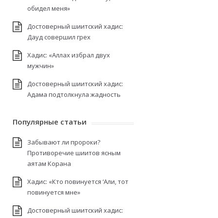
обидел меня»
Достоверный шиитский хадис:
Дауд совершил грех
Хадис: «Аллах избрал двух
мужчин»
Достоверный шиитский хадис:
Адама подтолкнула жадность
Популярные статьи
Забывают ли пророки?
Противоречие шиитов ясным
аятам Корана
Хадис: «Кто повинуется ‘Али, тот
повинуется мне»
Достоверный шиитский хадис: