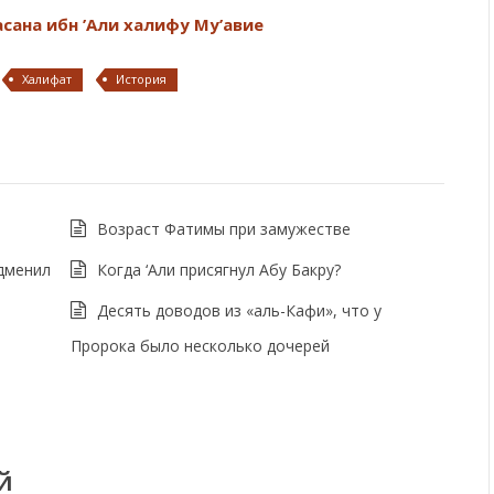
сана ибн ’Али халифу Му’авие
Халифат
История
Возраст Фатимы при замужестве
одменил
Когда ‘Али присягнул Абу Бакру?
Десять доводов из «аль-Кафи», что у
Пророка было несколько дочерей
й