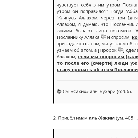
чувствует себя этим утром Посланник Аллаха ﷺ?” Он ответил: “
утром он поправился!” Тогда ‘Абба
“Клянусь Аллахом, через три [дн
Аллахом, я думаю, что Посланник Аллаха ﷺ умрет от этой своей болезни
какими бывают лица потомков ‘
Посланнику Аллаха ﷺ и спросим,
ко
принадлежать нам, мы узнаем об э
узнаем об этом, а [Пророк ﷺ] сделает распоряжения о нас”. [На это] ‘Али сказал: “Клянусь
Аллахом,
если мы попросим [халифат] у По
то после его [смерти] люди уже
📚 См. «Сахих» аль-Бухари (6266).
2. Привёл имам
аль-Хаким
(ум. 405 г.х