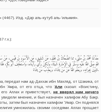
» (4467). Изд. «Дар аль-кутуб аль-‘ильмия».
7 г.х.):
حَدَّثَنَا مُحَمَّدُ بْنُ مُثَنَّى، ثنا الضَّحَّاكُ بْنُ مَخْلَدٍ، عَنْ شَقِيقٍ، عَنِ الْأَسْوَدِ بْنِ قَيْسٍ، عَنْ سَعِيد
اللَّهِ صَلَّى اللهُ عَلَيْهِ وَسَلَّمَ فِي الْإِمَارَةِ شَيْئًا، وَلَكِنْ رَأْيٌ رَأَيْنَاهُ، وَاسْتُخْلِفَ أَبُو بَكْرٍ، فَ
الدِّينُ بِجِرَانِهِ، وَيَعْفُو اللَّهُ عَنْ مَنْ يشَاءُ، وَيُعَذِّبُ مَنْ يشَاءُ.
, передал нам ад-Даххак ибн Махляд, от Шакика, от
бн ’Амра, от его отца, что ‘
Али
сказал: «Воистину,
 его Аллах и приветствует,
не вверял нам ничего
ы увидели мнение, и был назначен халифом Абу Бакр.
оты, затем был назначен халифом ‘Умар. Он поднялся
елигия умножилась своими соседями. Аллах прощает