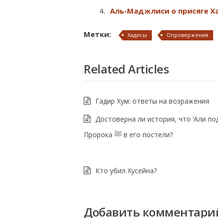
Аль-Маджлиси о присяге Ха
Метки:
Хадисы
Опровержения
Related Articles
Гадир Хум: ответы на возражения
Достоверна ли история, что ‘Али п
Пророка ﷺ в его постели?
Кто убил Хусейна?
Добавить комментари