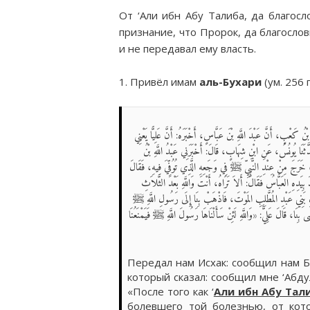
От ‘Али ибн Абу Талиба, да благосл
признание, что Пророк, да благослов
и не передавал ему власть.
1. Привёл имам
аль-Бухари
(ум. 256 г.
ْنُ كَعْبٍ، أَنَّ عَبْدَ اللَّهِ بْنَ عَبَّاسٍ، أَخْبَرَهُ: أَنَّ عَلِيًّا يَعْنِي
َنَا يُونُسُ، عَنِ ابْنِ شِهَابٍ، قَالَ: أَخْبَرَنِي عَبْدُ اللَّهِ بْنُ
ُ، خَرَجَ مِنْ عِنْدِ النَّبِيِّ ﷺ فِي وَجَعِهِ الَّذِي تُوُفِّيَ فِيهِ، فَقَالَ
دِهِ العَبَّاسُ فَقَالَ: أَلاَ تَرَاهُ، أَنْتَ وَاللَّهِ بَعْدَ الثَّلاَثِ
 بَنِي عَبْدِ المُطَّلِبِ المَوْتَ، فَاذْهَبْ بِنَا إِلَى رَسُولِ اللَّهِ ﷺ
بِنَا، قَالَ عَلِيٌّ: «وَاللَّهِ لَئِنْ سَأَلْنَاهَا رَسُولَ اللَّهِ ﷺ فَيَمْنَعُنَا
Передал нам Исхак: сообщил нам Б
который сказал: сообщил мне ‘Абдул
«После того как ‘
Али ибн Абу Тал
болевшего той болезнью, от кото