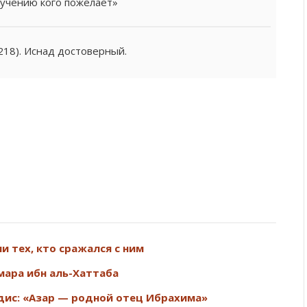
 мучению кого пожелает»
1218). Иснад достоверный.
ok
er
ail
Отправить
и тех, кто сражался с ним
Умара ибн аль-Хаттаба
ис: «Азар — родной отец Ибрахима»