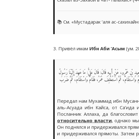
📚 См. «Мустадарак ‘аля ас-сахихайн
3. Привёл имам
Ибн Аби ‘Асым
(ум. 28
ِ بْنِ عَمْرٍو، عَنْ أَبِيهِ قَالَ: قَالَ عَلِيٌّ: مَا عَهِدَ إِلَيْنَا رَسُولُ
قَامَ وَاسْتَقَامَ، ثُمَّ اسْتُخْلِفَ عُمَرُ، فَقَامَ وَاسْتَقَامَ، ثُمَّ ضَرَبَ
Передал нам Мухаммад ибн Мусанна
аль-Асуада ибн Кайса, от Са’ида и
Посланник Аллаха, да благословит
относительно власти
, однако м
Он поднялся и придерживался прям
и придерживался прямоты. Затем р