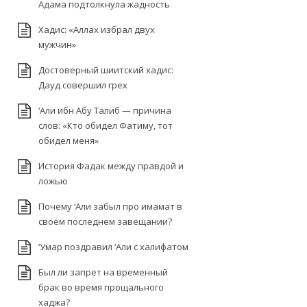
Адама подтолкнула жадность
Хадис: «Аллах избрал двух
мужчин»
Достоверный шиитский хадис:
Дауд совершил грех
‘Али ибн Абу Талиб — причина
слов: «Кто обидел Фатиму, тот
обидел меня»
История Фадак между правдой и
ложью
Почему ‘Али забыл про имамат в
своём последнем завещании?
‘Умар поздравил ‘Али с халифатом
Был ли запрет на временный
брак во время прощального
хаджа?