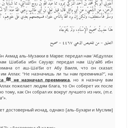
أَخْبَرَنِي أَبُو بَكْرٍ مُحَمَّدُ بْنُ أَحْمَدَ الْمُزَكِّي بِمَرْوَ، ثنا عَبْدُ اللَّهِ بْنُ رَوْحٍ الْمَدَائِنِيُّ، ثنا شَبَاب
الرَّحْمَنِ، عَنِ الشَّعْبِيِّ، عَنْ أَبِي وَائِلٍ قَالَ: قِيلَ لِعَلِيِّ بْنِ أَبِي طَالِبٍ رَضِيَ اللَّهُ عَنْهُ: أَلَا تَس
وَسَلَّمَ فَأَسْتَخْلِفُ، وَلَكِنْ إِنْ يُرِدُ اللَّهُ بِالنَّاسِ خَيْرًا، فَسَيَجْمَعَهُمْ بَعْدِي عَلَى خَيْرِهِمْ، كَمَا جَ
هَذَا حَدِيثٌ صَحِيحُ الْإِسْنَادِ، وَلَمْ يُخَرِّجَاهُ
التعليق – من تلخيص الذهبي ٤٤٦٧ – صحيح
н Ахмад аль-Музакки в Марве: передал нам ‘Абдуллах
нам Шабаба ибн Саууар: передал нам Шу’айб ибн
хмана от аш-Ша’би от Абу Ваиля, что он сказал:
 им Аллах: “Не назначишь ли ты нам преемника?”, на
Посланник Аллаха ﷺ не назначал преемника
, но я назначу вам
Аллах пожелает людям блага, то Он соберет их после
о тому, как Он собрал их вокруг лучшего из них, (
т.е.
а”».
еет достоверный иснад, однако [аль-Бухари и Муслим]
4467): «Достоверный хадис»