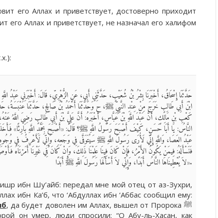
овит его Аллах и приветствует, достоверно приходит
ит его Аллах и приветствует, не назначал его халифом
х.):
حَدَّثَنَا إِسْحَاقُ، أَخْبَرَنَا بِشْرُ بْنُ شُعَيْبٍ، حَدَّثَنِي أَبِي، عَنِ الزُّهْرِيِّ، قَالَ: أَخْبَرَنِي عَبْدُ اللَّهِ ب
ابْنَ أَبِي طَالِبٍ خَرَجَ مِنْ عِنْدِ النَّبِيِّ ﷺ، ح وَحَدَّثَنَا أَحْمَدُ بْنُ صَالِحٍ، حَدَّثَنَا عَنْبَسَةُ، حَدَّث
كَعْبِ بْنِ مَالِكٍ، أَنَّ عَبْدَ اللَّهِ بْنَ عَبَّاسٍ، أَخْبَرَهُ: أَنَّ عَلِيَّ بْنَ أَبِي طَالِبٍ رَضِيَ اللَّهُ عَنْه
النَّاسُ: يَا أَبَا حَسَنٍ، كَيْفَ أَصْبَحَ رَسُولُ اللَّهِ ﷺ؟ قَالَ: «أَصْبَحَ بِحَمْدِ اللَّهِ بَارِئًا» فَأَخَذَ بِيَ
عَبْدُ العَصَا، وَاللَّهِ إِنِّي لَأُرَى رَسُولَ اللَّهِ ﷺ سَيُتَوَفَّى فِي وَجَعِهِ، وَإِنِّي لَأَعْرِفُ فِي وُجُوهِ
فَنَسْأَلَهُ: فِيمَنْ يَكُونُ الأَمْرُ، فَإِنْ كَانَ فِينَا عَلِمْنَا ذَلِكَ، وَإِنْ كَانَ فِي غَيْرِنَا أَمَرْنَاهُ فَأَوْصَى 
لاَ يُعْطِينَاهَا النَّاسُ أَبَدًا، وَإِنِّي لاَ أَسْأَلُهَا رَسُولَ اللَّهِ ﷺ أَبَدًا».
ишр ибн Шу’айб: передал мне мой отец от аз-Зухри,
лах ибн Ка’б, что ‘Абдуллах ибн ‘Аббас сообщил ему:
иб
, да будет доволен им Аллах, вышел от Пророка ﷺ
рой он умер, люди спросили: “О Абу-ль-Хасан, как