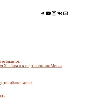
Мы в Telegram
Мы на Youtube
Instagram
ВКонтакте
Почта
ив рафидитов
мя Хайбара и в год завоевания Мекки
, тот обидел меня»
сть