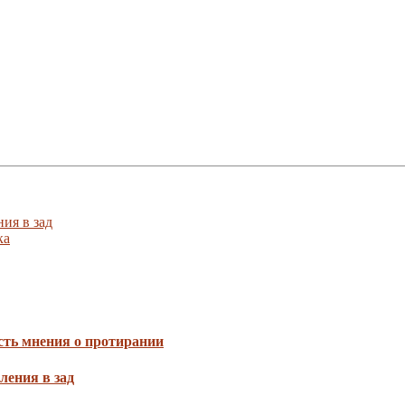
ия в зад
ка
сть мнения о протирании
ления в зад