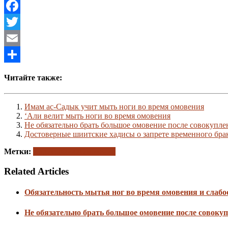
VK
Facebook
Twitter
Email
Отправить
Читайте также:
Имам ас-Садык учит мыть ноги во время омовения
‘Али велит мыть ноги во время омовения
Не обязательно брать большое омовение после совокуплен
Достоверные шиитские хадисы о запрете временного бра
Метки:
Хадисы
Фикх
Омовение
Related Articles
Обязательность мытья ног во время омовения и слабо
Не обязательно брать большое омовение после совокуп