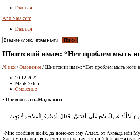
Главная
Anti-Shia.com
Главная
Поиск
Шиитский имам: “Нет проблем мыть но
/
Фикх
/
Омовение
/
Шиитский имам: “Нет проблем мыть ноги в
20.12.2022
Malik Salim
Омовение
▪︎ Приводит
аль-Маджлиси
:
َسَنِ ع أَسْأَلُهُ عَنِ الْمَسْحِ عَلَى الْقَدَمَيْنِ فَقَالَ الْوُضُوءُ بِالْمَسْحِ وَ لَا يَجِبُ
«Мне сообщил шейх, да поможет ему Аллах, от Ахмада ибн Муха
Хасану, спрашивая насчет протирания ступней [во время омове