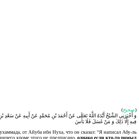
(
صحيح
)
وَ أَخْبَرَنِي الشَّيْخُ أَيَّدَهُ اللَّهُ تَعَالَى عَنْ أَحْمَدَ بْنِ مُحَمَّدٍ عَنْ أَبِيهِ عَنْ سَعْد
فِيهِ إِلَّا ذَلِكَ وَ مَنْ غَسَلَ فَلَا بَأْسَ
хаммада, от Айуба ибн Нуха, что он сказал: “Я написал Абу-ль
 ничего кроме этого не предписано,
однако если кто-то помыл