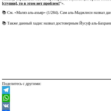
[ступни], то в этом нет проблем!
”».
📚 См. «Маляз аль-ахьяр» (1/284). Сам аль-Маджлиси назвал д
📚 Также данный хадис назвал достоверным Йусуф аль-Бахрани
Поделитесь с другими:
Telegram
WhatsApp