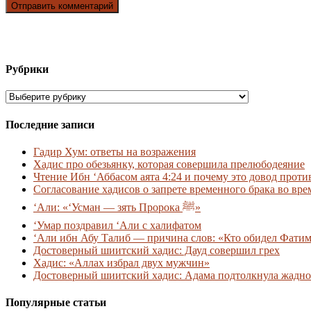
Рубрики
Рубрики
Последние записи
Гадир Хум: ответы на возражения
Хадис про обезьянку, которая совершила прелюбодеяние
Чтение Ибн ‘Аббасом аята 4:24 и почему это довод прот
Согласование хадисов о запрете временного брака во вре
‘Али: «‘Усман — зять Пророка ﷺ»
‘Умар поздравил ‘Али с халифатом
‘Али ибн Абу Талиб — причина слов: «Кто обидел Фатиму
Достоверный шиитский хадис: Дауд совершил грех
Хадис: «Аллах избрал двух мужчин»
Достоверный шиитский хадис: Адама подтолкнула жадно
Популярные статьи