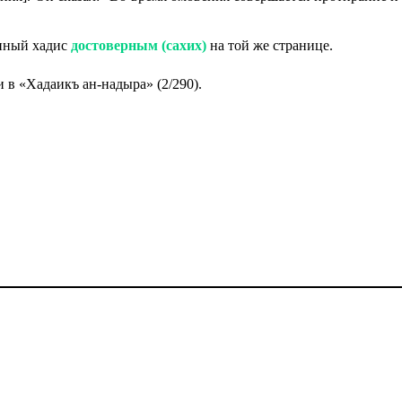
анный хадис
достоверным (сахих)
на той же странице.
 в «Хадаикъ ан-надыра» (2/290).