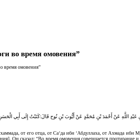
ги во время омовения”
о время омовения”
ِ بْنِ عَبْدِ اللَّهِ عَنْ أَحْمَدَ بْنِ مُحَمَّدٍ عَنْ أَيُّوبَ بْنِ نُوح قَالَ:كَتَبْتُ إِلَى أَبِي الْح
ммада, от его отца, от Са‘да ибн ‘Абдуллаха, от Ахмада ибн Му
ния]. Он сказал: “Во время омовения совершается протирание и