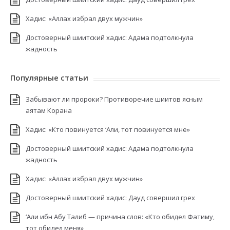
Хадис: «Аллах избрал двух мужчин»
Достоверный шиитский хадис: Адама подтолкнула
жадность
Популярные статьи
Забывают ли пророки? Противоречие шиитов ясным
аятам Корана
Хадис: «Кто повинуется ‘Али, тот повинуется мне»
Достоверный шиитский хадис: Адама подтолкнула
жадность
Хадис: «Аллах избрал двух мужчин»
Достоверный шиитский хадис: Дауд совершил грех
‘Али ибн Абу Талиб — причина слов: «Кто обидел Фатиму,
тот обидел меня»