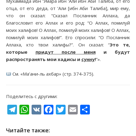
Мухаммада ибн ‘Умара ибн ‘Али ибн Аби Талиба, от его
отца, от его деда, от ‘Али [ибн Аби Талиба], мир ему,
что он сказал: “Сказал Посланник Аллаха, да
благословит его Аллах и его род: “О Аллах, помилуй
моих халифов! О Аллах, помилуй моих халифов! О Аллах,
помилуй моих халифов!”. Его спросили: “О Посланник
Аллаха, кто твои халифы?”. Он сказал: “
Это те,
которые
придут после меня
и будут
распространять мои хадисы и
сунну
!
”».
См. «Ма’ани-ль ахбар» (стр. 374-375).
Поделитесь с другими:
Telegram
WhatsApp
VK
Facebook
Twitter
Email
Отправи
Читайте также: