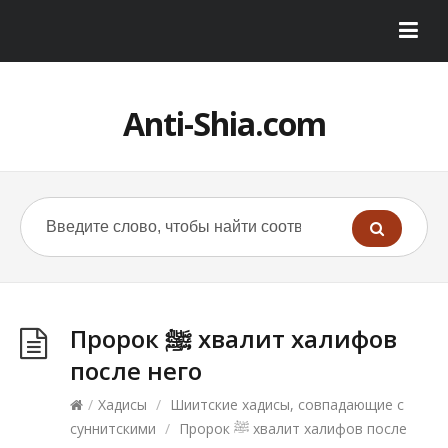
Anti-Shia.com
Пророк ﷺ хвалит халифов
после него
/
Хадисы
/
Шиитские хадисы, совпадающие с
суннитскими
/
Пророк ﷺ хвалит халифов после