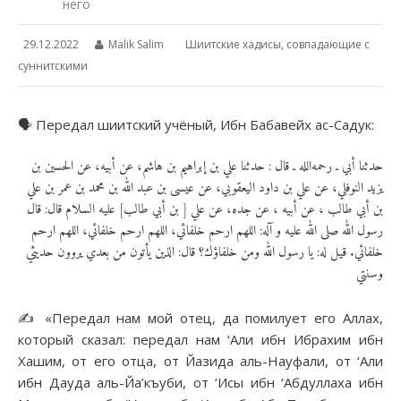
него
29.12.2022
Malik Salim
Шиитские хадисы, совпадающие с
суннитскими
🗣 Передал шиитский учёный, Ибн Бабавейх ас-Садук:
حدثنا أبي ـ رحمه‌الله ـ قال : حدثنا علي بن إبراهيم بن هاشم، عن أبيه، عن الحسين بن
يزيد النوفلي، عن علي بن داود اليعقوبي، عن عيسى بن عبد الله بن محمد بن عمر بن علي
بن أبي طالب ، عن أبيه ، عن جده، عن علي [ بن أبي طالب] عليه‌ السلام قال: قال
رسول الله صلى ‌الله‌ عليه‌ و آله: اللهم ارحم خلفائي، اللهم ارحم خلفائي، اللهم ارحم
خلفائي. قيل له: يا رسول الله ومن خلفاؤك؟ قال: الذين يأتون من بعدي يروون حديثي
وسنتي
✍️ «Передал нам мой отец, да помилует его Аллах,
который сказал: передал нам ‘Али ибн Ибрахим ибн
Хашим, от его отца, от Йазида аль-Науфали, от ‘Али
ибн Дауда аль-Йа’къуби, от ‘Исы ибн ‘Абдуллаха ибн