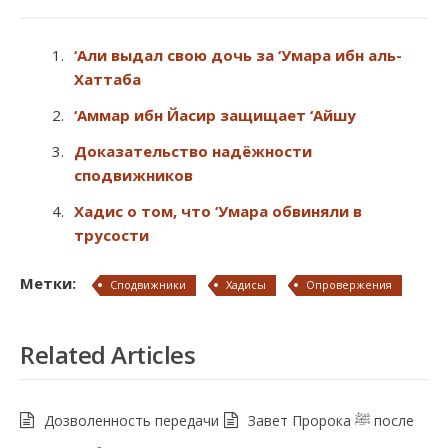
‘Али выдал свою дочь за ‘Умара ибн аль-
Хаттаба
‘Аммар ибн Йасир защищает ‘Айшу
Доказательство надёжности
сподвижников
Хадис о том, что ‘Умара обвиняли в
трусости
Метки:
Сподвижники
Хадисы
Опровержения
Related Articles
Дозволенность передачи
Завет Пророка ﷺ после