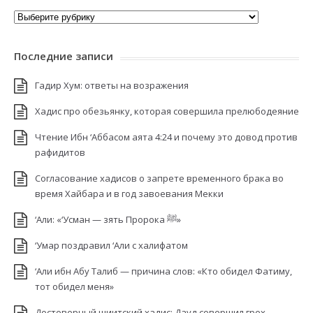
Рубрики
Последние записи
Гадир Хум: ответы на возражения
Хадис про обезьянку, которая совершила прелюбодеяние
Чтение Ибн ‘Аббасом аята 4:24 и почему это довод против
рафидитов
Согласование хадисов о запрете временного брака во
время Хайбара и в год завоевания Мекки
‘Али: «‘Усман — зять Пророка ﷺ»
‘Умар поздравил ‘Али с халифатом
‘Али ибн Абу Талиб — причина слов: «Кто обидел Фатиму,
тот обидел меня»
Достоверный шиитский хадис: Дауд совершил грех