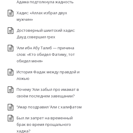
Адама подтолкнула жадность
Хадис: «Аллах избрал двух
мужчин»
Достоверный шиитский хадис:
Дауд совершил грех
‘Али ибн Абу Талиб — причина
слов: «Кто обидел Фатиму, тот
обидел меня»
История Фадак между правдой и
ложью
Почему ‘Али забыл про имамат в
своём последнем завещании?
‘Умар поздравил ‘Али с халифатом
Был ли запрет на временный
брак во время прощального
хаджа?