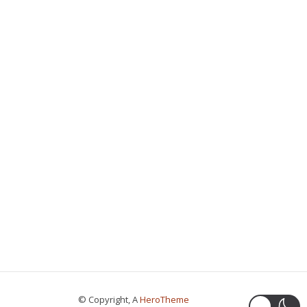
© Copyright, A
HeroTheme