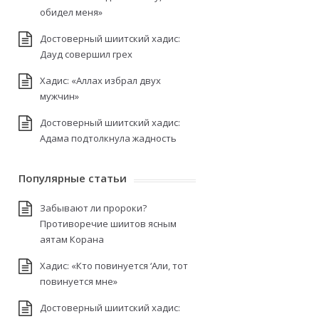
обидел меня»
Достоверный шиитский хадис:
Дауд совершил грех
Хадис: «Аллах избрал двух
мужчин»
Достоверный шиитский хадис:
Адама подтолкнула жадность
Популярные статьи
Забывают ли пророки?
Противоречие шиитов ясным
аятам Корана
Хадис: «Кто повинуется ‘Али, тот
повинуется мне»
Достоверный шиитский хадис: