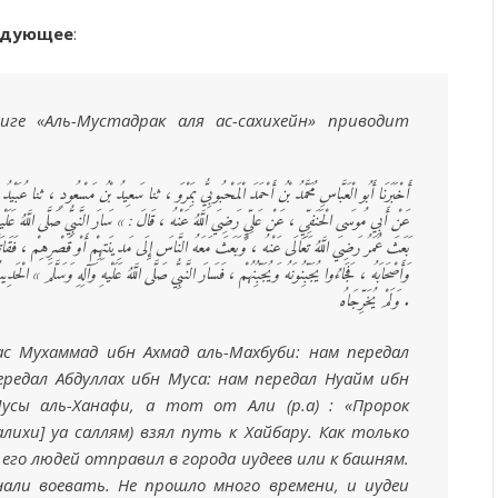
едующее
:
ге «Аль-Мустадрак аля ас-сахихейн» приводит
أَخْبَرَنَا أَبُو الْعَبَّاسِ مُحَمَّدُ بْنُ أَحْمَدَ الْمَحْبُوبِيُّ بِمَرْوَ ، ثنا سَعِيدُ بْنُ مَسْعُودٍ ، ثنا عُبَ ،
عَنْ أَبِي مُوسَى الْحَنَفِيِّ ، عَنْ عَلِيٍّ رَضِيَ اللَّهُ عَنْهُ ، قَالَ : » سَارَ النَّبِيُّ صَلَّى اللَّهُ عَلَيْهِ و
بَعَثَ عُمَرُ رَضِيَ اللَّهُ تَعَالَى عَنْهُ ، وَبَعَثَ مَعَهُ النَّاسَ إِلَى مَدِينَتِهِمْ أَوْ قَصْرِهِمْ ، فَقَاتَلُ
وَأَصْحَابَهُ ، فَجَاءُوا يُجَبِّنُونَهُ وَيُجَبِّنُهُمْ ، فَسَارَ النَّبِيُّ صَلَّى اللَّهُ عَلَيْهِ وَآلِهِ وَسَلَّم ،
وَلَمْ يُخَرِّجَاهُ .
ас Мухаммад ибн Ахмад аль-Махбуби: нам передал
ередал Абдуллах ибн Муса: нам передал Нуайм ибн
сы аль-Ханафи, а тот от Али (р.а) : «Пророк
 алихи] уа саллям) взял путь к Хайбару. Как только
 его людей отправил в города иудеев или к башням.
али воевать. Не прошло много времени, и иудеи