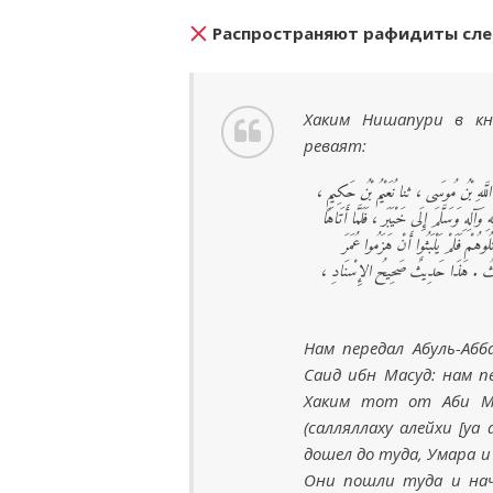
Распространяют рафидиты сл
Хаким Нишапури в кни
реваят:
يْدُ اللَّهِ بْنُ مُوسَى ، ثنا نُعَيْمُ بْنُ حَكِيمٍ
َآلِهِ وَسَلَّمَ إِلَى خَيْبَرَ ، فَلَمَّا أَتَاهَا
وهُمْ فَلَمْ يَلْبَثُوا أَنْ هَزَمُوا عُمَرَ
َ » الْحَدِيثُ . هَذَا حَدِيثٌ صَحِيحُ الإِسْنَادِ
Нам передал Абуль-Абб
Саид ибн Масуд: нам п
Хаким тот от Аби Му
(салляллаху алейхи [уа
дошел до туда, Умара и
Они пошли туда и нач