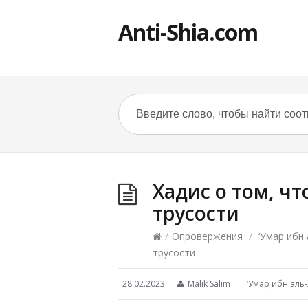
Anti-Shia.com
Хадис о том, чт
трусости
/
Опровержения
/
‘Умар ибн
трусости
28.02.2023
Malik Salim
‘Умар ибн аль-