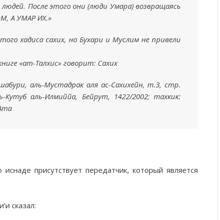
 людей. После этого они (люди Умара) возвращаясь
, А УМАР ИХ.»
того хадиса сахих, но Бухари и Муслим не привели
книге «ат-Талхис» говорит: Сахих
шабури, аль-Мустадрак аля ас-Сахихейн, т.3, стр.
ль-Кутуб аль-Илмиййа, Бейрут, 1422/2002; тахкик:
Ата
го иснаде присутствует передатчик, который является
’и сказал: