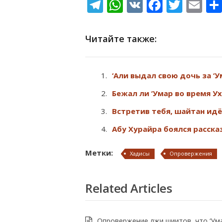
Telegram
WhatsApp
VK
Facebo
Twitt
Em
Читайте также:
‘Али выдал свою дочь за ‘
Бежал ли ‘Умар во время У
Встретив тебя, шайтан идё
Абу Хурайра боялся расска
Метки:
Хадисы
Опровержения
Related Articles
Опровержение лжи шиитов, что ‘Ум