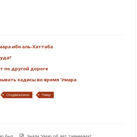
ok
er
ail
Отправить
Умара ибн аль-Хаттаба
худа?
т по другой дороге
зывать хадисы во время ‘Умара
Сподвижники
‘Умар
ар был
Знали ‘Умар об аят таяммума?