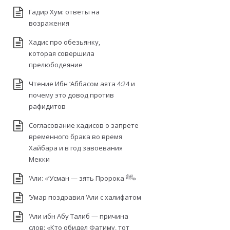
Гадир Хум: ответы на
возражения
Хадис про обезьянку,
которая совершила
прелюбодеяние
Чтение Ибн ‘Аббасом аята 4:24 и
почему это довод против
рафидитов
Согласование хадисов о запрете
временного брака во время
Хайбара и в год завоевания
Мекки
‘Али: «‘Усман — зять Пророка ﷺ»
‘Умар поздравил ‘Али с халифатом
‘Али ибн Абу Талиб — причина
слов: «Кто обидел Фатиму, тот