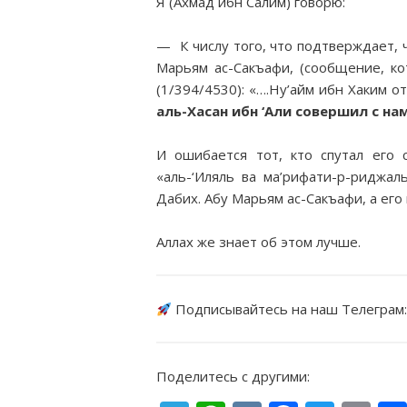
Я (Ахмад ибн Салим) говорю:
— К числу того, что подтверждает, 
Марьям ас-Сакъафи, (сообщение, к
(1/394/4530): «….Ну’айм ибн Хаким о
аль-Хасан ибн ‘Али совершил с н
И ошибается тот, кто спутал его 
«аль-‘Иляль ва ма’рифати-р-риджал
Дабих. Абу Марьям ас-Сакъафи, а его
Аллах же знает об этом лучше.
Подписывайтесь на наш Телеграм
Поделитесь с другими: