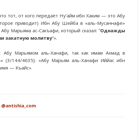
что тот, от кого передаёт Ну’айм ибн Хаким — это Абу
оторое приводит) Ибн Абу Шейба в «аль-Мусаннафе»
т Абу Марьяма ас-Сакъафи, который сказал: “
Однажды
ами закатную молитву
”».
с Абу Марьямом аль-Ханафи, так как имам Ахмад в
ь» (3/144/4635): «Абу Марьям аль-Ханафи Иййас ибн
 имя — Къайс».
:
@antishia_com