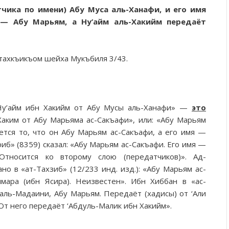
чика по имени) Абу Муса аль-Ханафи, и его имя
 — Абу Марьям, а Ну’айм аль-Хакийм передаёт
 тахкъикъом шейха Мукъбиля 3/43.
«Ну’айм ибн Хакийм от Абу Мусы аль-Ханафи» —
это
 Хаким от Абу Марьяма ас-Сакъафи», или: «Абу Марьям
ется то, что он Абу Марьям ас-Сакъафи, а его имя —
иб» (8359) сказал: «Абу Марьям ас-Сакъафи. Его имя —
Относится ко второму слою (передатчиков)». Ад-
ано в «ат-Тахзиб» (12/233 инд. изд.): «Абу Марьям ас-
ммара (ибн Ясира). Неизвестен». Ибн Хиббан в «ас-
с аль-Мадаини, Абу Марьям. Передаёт (хадисы) от ‘Али
 От него передаёт ‘Абдуль-Малик ибн Хакийм».