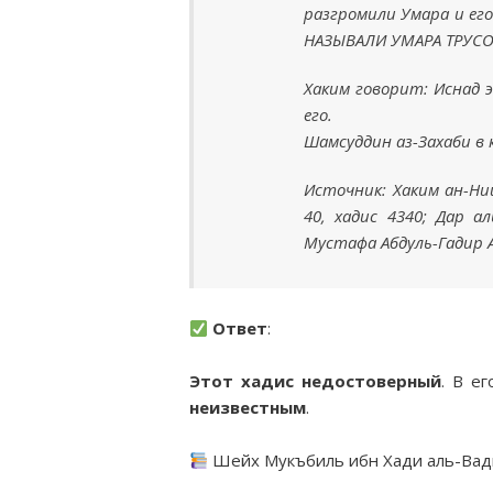
разгромили Умара и его
НАЗЫВАЛИ УМАРА ТРУСОМ
Хаким говорит: Иснад э
его.
Шамсуддин аз-Захаби в 
Источник: Хаким ан-Ни
40, хадис 4340; Дар а
Мустафа Абдуль-Гадир 
Ответ
:
Этот хадис недостоверный
. В е
неизвестным
.
Шейх Мукъбиль ибн Хади аль-Вади