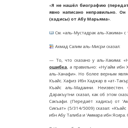
«
Я не нашёл биографию (передат
явно написано неправильно. Он
(хадисы) от Абу Марьяма
».
См. «аль-Мустадрак аль-Хакима» с
Ахмад Салим аль-Мисри сказал:
— То, что сказано у аль-Хакима: 
ошибка
, а правильно: «Ну’айм ибн
аль-Ханафи». Но более верным явля
Къайс. Хафиз Ибн Хаджар в «ат-Такър
Къайс аль-Мадаини. Неизвестен. 
Даракъутни сказал, как об этом сказ
Сакъафи. (Передаёт хадисы) от ‘А
Сикъат» (5/314/5009) сказал: «Къай
ибн Абу Талиба и ‘Аммара ибн Ясира.