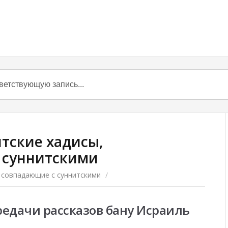
тские хадисы,
 суннитскими
 совпадающие с суннитскими
/
редачи рассказов бану Исраиль