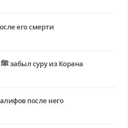
ет Пророка ﷺ после его смерти
Посланник Аллаха ﷺ забыл суру из Корана
алит халифов после него