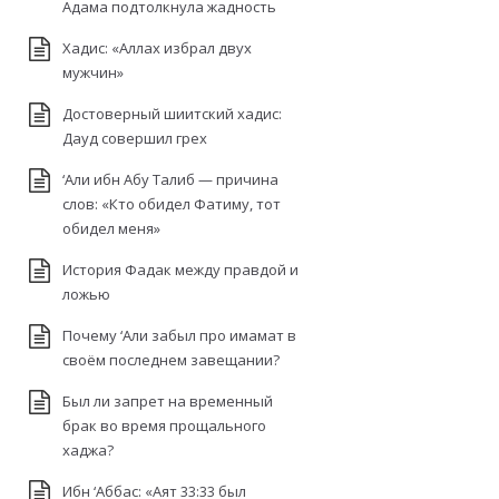
Адама подтолкнула жадность
Хадис: «Аллах избрал двух
мужчин»
Достоверный шиитский хадис:
Дауд совершил грех
‘Али ибн Абу Талиб — причина
слов: «Кто обидел Фатиму, тот
обидел меня»
История Фадак между правдой и
ложью
Почему ‘Али забыл про имамат в
своём последнем завещании?
Был ли запрет на временный
брак во время прощального
хаджа?
Ибн ‘Аббас: «Аят 33:33 был