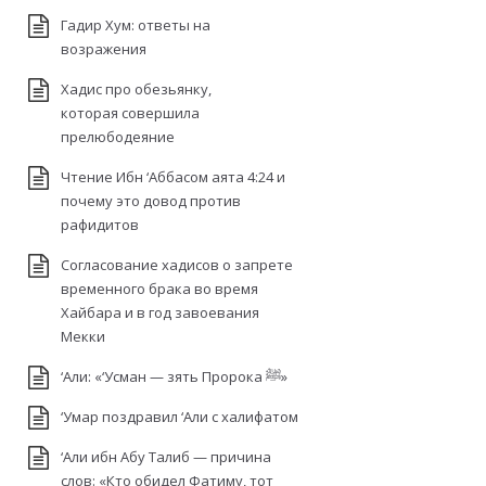
Гадир Хум: ответы на
возражения
Хадис про обезьянку,
которая совершила
прелюбодеяние
Чтение Ибн ‘Аббасом аята 4:24 и
почему это довод против
рафидитов
Согласование хадисов о запрете
временного брака во время
Хайбара и в год завоевания
Мекки
‘Али: «‘Усман — зять Пророка ﷺ»
‘Умар поздравил ‘Али с халифатом
‘Али ибн Абу Талиб — причина
слов: «Кто обидел Фатиму, тот