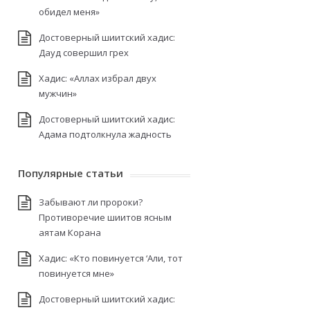
обидел меня»
Достоверный шиитский хадис:
Дауд совершил грех
Хадис: «Аллах избрал двух
мужчин»
Достоверный шиитский хадис:
Адама подтолкнула жадность
Популярные статьи
Забывают ли пророки?
Противоречие шиитов ясным
аятам Корана
Хадис: «Кто повинуется ‘Али, тот
повинуется мне»
Достоверный шиитский хадис: