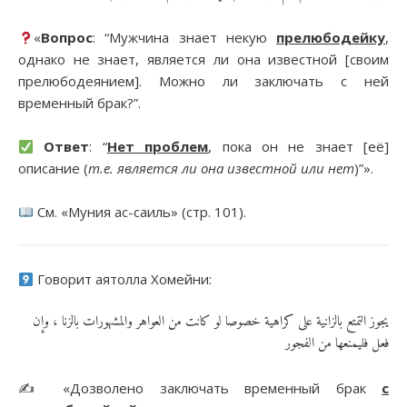
«
Вопрос
: “Мужчина знает некую
прелюбодейку
,
однако не знает, является ли она известной [своим
прелюбодеянием]. Можно ли заключать с ней
временный брак?”.
Ответ
: “
Нет проблем
, пока он не знает [её]
описание (
т.е. является ли она известной или нет
)”».
См. «Муния ас-саиль» (стр. 101).
Говорит аятолла Хомейни:
يجوز التمتع بالزانية على كراهية خصوصا لو كانت من العواهر والمشهورات بالزنا ، وإن
فعل فليمنعها من الفجور
✍️ «Дозволено заключать временный брак
с