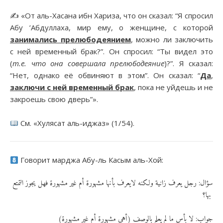
✍️ «От аль-Хасана ибн Хариза, что он сказал: “Я спросил
Абу ’Абдуллаха, мир ему, о женщине, с которой
занимались прелюбодеянием
, можно ли заключить
с ней временный брак?”. Он спросил: “Ты видел это
(
т.е. что она совершала прелюбодеяние
)?”. Я сказал:
“Нет, однако её обвиняют в этом”. Он сказал: “
Да
,
заключи с ней временный брак
, пока не уйдешь и не
закроешь свою дверь”».
См. «Хулясат аль-иджаз» (1/54).
Говорит марджа Абу-ль Касым аль-Хой:
سؤال: رجل يعرف زانية ولكنه لايعرف بأنها مشهورة أم غير مشهورة فهل يجوز التمتع
بها؟
(جواب: لا بأس ما لم يعلم بالوصف (أهي مشهورة أم غير مشهورة