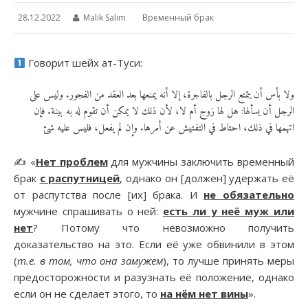
28.12.2022
Malik Salim
Временный брак
Говорит шейх ат-Туси:
ولا بأس أن يتمتع الرجل بالفاجرة، إلا أنه يمنعها بعد العقد من الفجور. وليس على
الرجل أن يسألها: هل لها زوج أم لا، لأن ذلك لا يمكن أن تقوم له به بينة. فإن
اتهمها في ذلك، احتاط في التفتيش عن أمرها. وإن لم يفعل، فليس عليه شئ
✍️ «
Нет проблем
для мужчины заключить временный
брак
с распутницей
, однако он [должен] удержать её
от распутства после [их] брака. И
не обязательно
мужчине спрашивать о ней:
есть ли у неё муж или
нет
? Потому что невозможно получить
доказательство на это. Если её уже обвинили в этом
(
т.е. в том, что она замужем
), то лучше принять меры
предосторожности и разузнать её положение, однако
если он не сделает этого, то
на нём нет вины
».