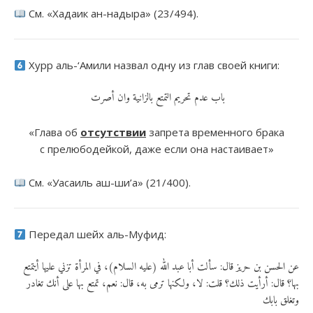
См. «Хадаик ан-надыра» (23/494).
Хурр аль-‘Амили назвал одну из глав своей книги:
باب عدم تحريم التمتع بالزانية وان أصرت
«Глава об
отсутствии
запрета временного брака
с прелюбодейкой, даже если она настаивает»
См. «Уасаиль аш-ши’а» (21/400).
Передал шейх аль-Муфид:
عن الحسن بن حريز قال: سألت أبا عبد الله (عليه السلام)، في المرأة تزني عليها أيتمتع
بها؟ قال: أرأيت ذلك؟ قلت: لا، ولكنها ترمى به، قال: نعم، تمتع بها على أنك تغادر
وتغلق بابك