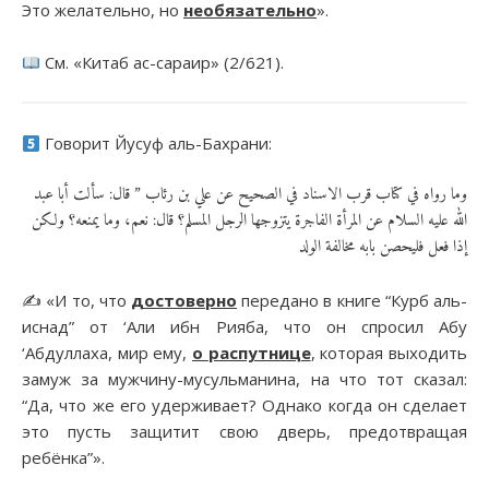
Это желательно, но
необязательно
».
См. «Китаб ас-сараир» (2/621).
Говорит Йусуф аль-Бахрани:
وما رواه في كتاب قرب الاسناد في الصحيح عن علي بن رئاب ” قال: سألت أبا عبد
الله عليه السلام عن المرأة الفاجرة يتزوجها الرجل المسلم؟ قال: نعم، وما يمنعه؟ ولكن
إذا فعل فليحصن بابه مخالفة الولد
✍️ «И то, что
достоверно
передано в книге “Курб аль-
иснад” от ‘Али ибн Рияба, что он спросил Абу
‘Абдуллаха, мир ему,
о
распутни
ц
е
, которая выходить
замуж за мужчину-мусульманина, на что тот сказал:
“Да, что же его удерживает? Однако когда он сделает
это пусть защитит свою дверь, предотвращая
ребёнка”».