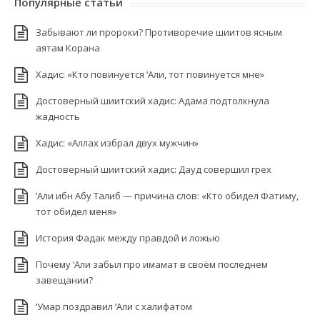
Популярные статьи
Забывают ли пророки? Противоречие шиитов ясным
аятам Корана
Хадис: «Кто повинуется ‘Али, тот повинуется мне»
Достоверный шиитский хадис: Адама подтолкнула
жадность
Хадис: «Аллах избрал двух мужчин»
Достоверный шиитский хадис: Дауд совершил грех
‘Али ибн Абу Талиб — причина слов: «Кто обидел Фатиму,
тот обидел меня»
История Фадак между правдой и ложью
Почему ‘Али забыл про имамат в своём последнем
завещании?
‘Умар поздравил ‘Али с халифатом