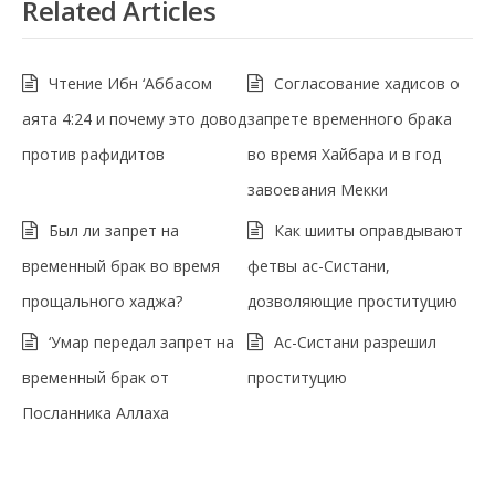
Related Articles
Чтение Ибн ‘Аббасом
Согласование хадисов о
аята 4:24 и почему это довод
запрете временного брака
против рафидитов
во время Хайбара и в год
завоевания Мекки
Был ли запрет на
Как шииты оправдывают
временный брак во время
фетвы ас-Систани,
прощального хаджа?
дозволяющие проституцию
‘Умар передал запрет на
Ас-Систани разрешил
временный брак от
проституцию
Посланника Аллаха