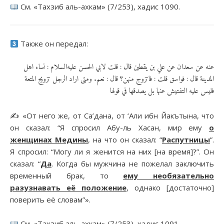
См. «Тахзиб аль-ахкам» (7/253), хадис 1090.
Также он передал:
عنه عن سعدان عن علي بن يقطين قال : قلت لابي الحسن عليه‌السلام : نساء اهل
المدينة قال : فواسق قلت : فاتزوج منهن؟ قال : نعم. ومتى اراد الرجل تزويج المتعة
فليس عليه التفتيش عنها بل يصدقها في قولها
✍️ «От него же, от Са’дана, от ‘Али ибн Йакътына, что
он сказал: “Я спросил Абу-ль Хасан, мир ему
о
женщинах Медины
, на что он сказал: “
Распутницы
”.
Я спросил: “Могу ли я женится на них [на время]?”. Он
сказал: “
Да
. Когда бы мужчина не пожелал заключить
временный брак, то
ему необязательно
разузнавать её положение
, однако [достаточно]
поверить её словам”».
См. «Тахзиб аль-ахкам» (7/253), хадис 1091.