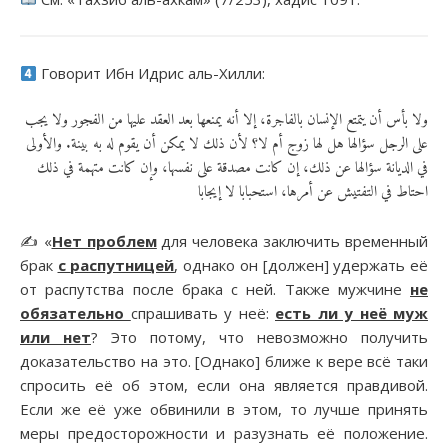
Говорит Ибн Идрис аль-Хилли:
ولا بأس أن يتمتع الإنسان بالفاجرة، إلا أنه يمنعها بعد العقد عليها من الفجور ولا يجب
على الرجل سؤالها هل لها زوج أم لا؟ لأن ذلك لا يمكن أن يقوم له به بينة. والأولى
في الديانة سؤالها عن ذلك، إن كانت مصدقة على نفسها، وإن كانت متهمة في ذلك
احتاط في التفتيش عن أمرها، استحبابا لا إيجابا
✍️ «
Нет проблем
для человека заключить временный
брак
с
распутницей
, однако он [должен] удержать её
от распутства после брака с ней. Также мужчине
не
обязательно
спрашивать у неё:
есть ли у неё муж
или нет
? Это потому, что невозможно получить
доказательство на это. [Однако] ближе к вере всё таки
спросить её об этом, если она является правдивой.
Если же её уже обвинили в этом, то лучше принять
меры предосторожности и разузнать её положение.