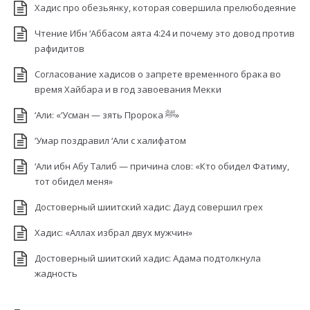
Хадис про обезьянку, которая совершила прелюбодеяние
Чтение Ибн ‘Аббасом аята 4:24 и почему это довод против
рафидитов
Согласование хадисов о запрете временного брака во
время Хайбара и в год завоевания Мекки
‘Али: «‘Усман — зять Пророка ﷺ»
‘Умар поздравил ‘Али с халифатом
‘Али ибн Абу Талиб — причина слов: «Кто обидел Фатиму,
тот обидел меня»
Достоверный шиитский хадис: Дауд совершил грех
Хадис: «Аллах избрал двух мужчин»
Достоверный шиитский хадис: Адама подтолкнула
жадность