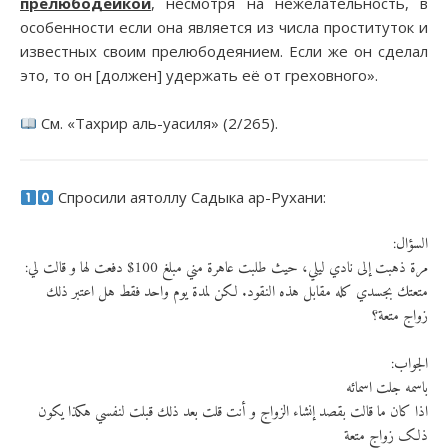
прелюбодейкой
, несмотря на нежелательность, в
особенности если она является из числа проституток и
известных своим прелюбодеянием. Если же он сделал
это, то он [должен] удержать её от греховного».
См. «Тахрир аль-уасиля» (2/265).
Спросили аятоллу Садыка ар-Рухани:
:السؤال
مرة ذهبت إلى نادي ليلي، حيث طلبت عاهرة مني مبلغ 100$ دفعت لها و قالت لي:
متعتك بجسدي كله مقابل هذه النقود. لكن لمدة يوم واحد فقط هل اعتبر ذلك
زواج متعة؟
:الجواب
باسمه جلت اسمائه
اذا کان ما قالت بقصد إنشاء الزواج و أنت قلت بعد ذلك قبلت لنفسي هکذا يکون
ذلک زواج متعة