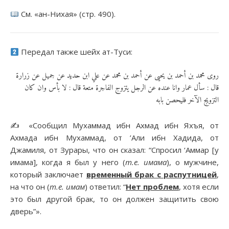
См. «ан-Нихая» (стр. 490).
Передал также шейх ат-Туси:
روى محمد بن أحمد بن يحيى عن أحمد بن محمد عن علي ابن حديد عن جميل عن زرارة
قال : سأل عمار وانا عنده عن الرجل يتزوج الفاجرة متعة قال : لا بأس وان كان
التزويج الآخر فليحصن بابه
✍️ «Сообщил Мухаммад ибн Ахмад ибн Яхъя, от
Ахмада ибн Мухаммад, от ’Али ибн Хадида, от
Джамиля, от Зурары, что он сказал: “Спросил ‘Аммар [у
имама], когда я был у него (
т.е. имама
), о мужчине,
который заключает
временный брак с
распутницей
,
на что он (
т.е. имам
) ответил: “
Нет проблем
, хотя если
это был другой брак, то он должен защитить свою
дверь”».