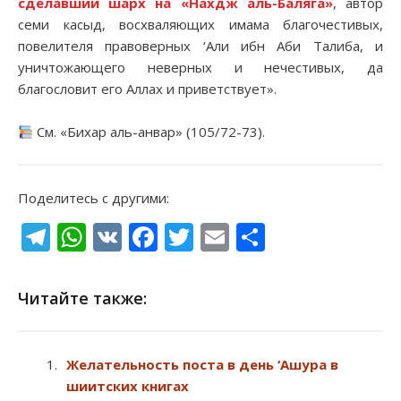
сделавший шарх на «Нахдж аль-Баляга»
, автор
семи касыд, восхваляющих имама благочестивых,
повелителя правоверных ‘Али ибн Аби Талиба, и
уничтожающего неверных и нечестивых, да
благословит его Аллах и приветствует».
См. «Бихар аль-анвар» (105/72-73).
Поделитесь с другими:
Telegram
WhatsApp
VK
Facebook
Twitter
Email
Отправи
Читайте также:
Желательность поста в день ‘Ашура в
шиитских книгах