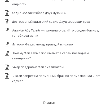
жадность
Хадис: «Аллах избрал двух мужчин»
Достоверный шиитский хадис: Дауд совершил грех
‘Али ибн Абу Талиб — причина слов: «Кто обидел Фатиму,
тот обидел меня»
История Фадак между правдой и ложью
Почему ‘Али забыл про имамат в своём последнем
завещании?
‘Умар поздравил ‘Али с халифатом
Был ли запрет на временный брак во время прощального
хаджа?
Главная