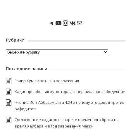
Мы в Telegram
Мы на Youtube
Instagram
ВКонтакте
Почта
Рубрики
Рубрики
Последние записи
Гадир Хум: ответы на возражения
Хадис про обезьянку, которая совершила прелюбодеяние
Чтение Ибн ‘Аббасом аята 4:24 и почему это довод против
рафидитов
Согласование хадисов о запрете временного брака во
время Хайбара и в год завоевания Мекки