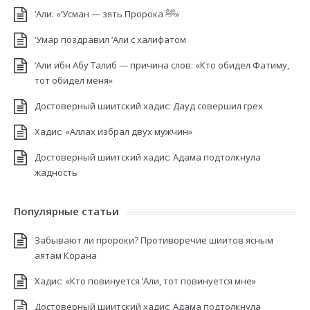
‘Али: «‘Усман — зять Пророка ﷺ»
‘Умар поздравил ‘Али с халифатом
‘Али ибн Абу Талиб — причина слов: «Кто обидел Фатиму,
тот обидел меня»
Достоверный шиитский хадис: Дауд совершил грех
Хадис: «Аллах избрал двух мужчин»
Достоверный шиитский хадис: Адама подтолкнула
жадность
Популярные статьи
Забывают ли пророки? Противоречие шиитов ясным
аятам Корана
Хадис: «Кто повинуется ‘Али, тот повинуется мне»
Достоверный шиитский хадис: Адама подтолкнула