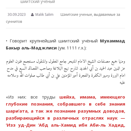
шиитский учёный
30.09.2023
Malik Salim
Шиитские ученые, выдаваемые за
суннитов
• Говорит крупнейший шиитский учёный
Мухаммад
Бакыр аль-Маджлиси
(ум. 1111 г.х.):
ومنها جميع مصنفات الشيخ الامام المتبحر جامع المعقول والمنقول مستجمع فنون العلوم
عز الدين عبد الحميد بن أبي الحديد شارح نهج البلاغة وصاحب القصائد السبع في مدح
امام البررة ومبير الكفرة والفجرة أمير المؤمنين علي بن أبي طالب صلوات الله وسلامه
عليه
«Из них: все труды
шейха, имама, имеющего
глубокие познания, собравшего в себе знания
шари’ата, а так же познание разумных доводов,
разбирающийся в различных отраслях наук —
‘Изз уд-Дин ‘Абд аль-Хамид ибн Аби-ль Хадид,