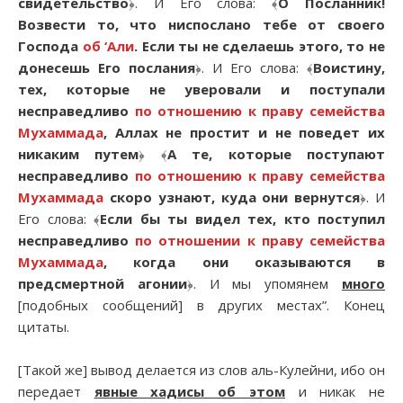
свидетельство
﴿. И Его слова: ﴾
О Посланник!
Возвести то, что ниспослано тебе от своего
Господа
об ‘Али
. Если ты не сделаешь этого, то не
донесешь Его послания
﴿. И Его слова: ﴾
Воистину,
тех, которые не уверовали и поступали
несправедливо
по отношению к праву семейства
Мухаммада
, Аллах не простит и не поведет их
никаким путем
﴿ ﴾
А те, которые поступают
несправедливо
по отношению к праву семейства
Мухаммада
скоро узнают, куда они вернутся
﴿. И
Его слова: ﴾
Если бы ты видел тех, кто поступил
несправедливо
по отношении к праву семейства
Мухаммада
, когда они оказываются в
предсмертной агонии
﴿. И мы упомянем
много
[подобных сообщений] в других местах”. Конец
цитаты.
[Такой же] вывод делается из слов аль-Кулейни, ибо он
передает
явные хадисы об этом
и никак не