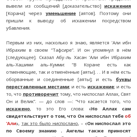
вывели из сообщений [доказательство]
искажения
[Корана] через
уменьшение
[аятов]. Поэтому они
пришли к выводу об искажении посредством
убавления.
Первым из них, насколько я знаю, является ’Али ибн
Ибрахим в своем “Тафсире”. И он упомянул в нём
[следующее]. Сказал Абу-ль Хасан ‘Али ибн Ибрахим
аль-Хашими аль-Кумми: “В Коране есть как
отменяющие, так и отменённые [аяты]. . . И в нём есть
оборванные и соединенные [аяты]; и есть
буквы
переставленные местами
; и есть
искажение
; и есть
то, что
противоречит
тому, что ниспослал Аллах, Свят
Он и Велик”. — до слов —: “Что касается того, что
искажено
, то это Его слова: ﴾
Но Аллах сам
свидетельствует о том, что Он ниспослал тебе
об
‘Али
﴿,
так это было ниспослано
, – ﴾
Он ниспослал это
по Своему знанию . Ангелы также приносят