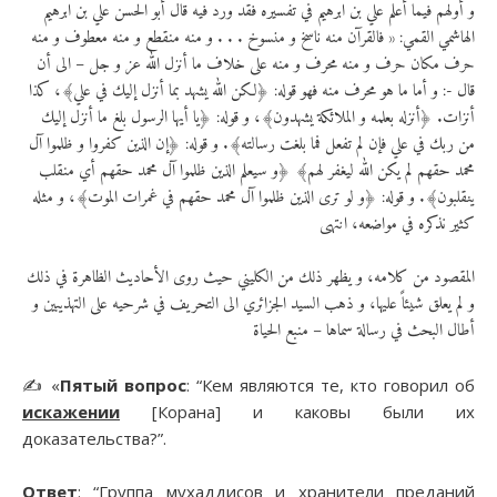
و أولهم فيما أعلم علي بن ابرهيم في تفسيره فقد ورد فيه قال أبو الحسن علي بن ابرهيم
الهاشمي القمي: « فالقرآن منه ناسخ و منسوخ . . . و منه منقطع و منه معطوف و منه
حرف مكان حرف و منه محرف و منه على خلاف ما أنزل الله عز و جل – الى أن
قال -: و أما ما هو محرف منه فهو قوله: ﴿لكن الله يشهد بما أنزل إليك في علي﴾، كذا
أنزات. ﴿أنزله بعلمه و الملائكة يشهدون﴾، و قوله: ﴿يا أيها الرسول بلغ ما أنزل إليك
من ربك في علي فإن لم تفعل فما بلغت رسالته﴾. و قوله: ﴿إن الذين كفروا و ظلموا آل
محمد حقهم لم يكن الله ليغفر لهم﴾ ﴿و سيعلم الذين ظلموا آل محمد حقهم أي منقلب
ينقلبون﴾. و قوله: ﴿و لو ترى الذين ظلموا آل محمد حقهم في غمرات الموت﴾، و مثله
كثير نذكره في مواضعه، انتهى
المقصود من كلامه، و يظهر ذلك من الكليني حيث روى الأحاديث الظاهرة في ذلك
و لم يعلق شيئاً عليها، و ذهب السيد الجزائري الى التحريف في شرحيه على التهذيبين و
أطال البحث في رسالة سماها – منبع الحياة
✍️ «
Пятый вопрос
: “Кем являются те, кто говорил об
искажении
[Корана] и каковы были их
доказательства?”.
Ответ
: “Группа мухаддисов и хранители преданий