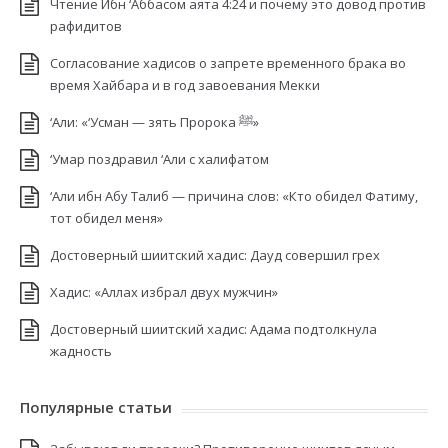
Чтение Ибн ‘Аббасом аята 4:24 и почему это довод против
рафидитов
Согласование хадисов о запрете временного брака во
время Хайбара и в год завоевания Мекки
‘Али: «‘Усман — зять Пророка ﷺ»
‘Умар поздравил ‘Али с халифатом
‘Али ибн Абу Талиб — причина слов: «Кто обидел Фатиму,
тот обидел меня»
Достоверный шиитский хадис: Дауд совершил грех
Хадис: «Аллах избрал двух мужчин»
Достоверный шиитский хадис: Адама подтолкнула
жадность
Популярные статьи