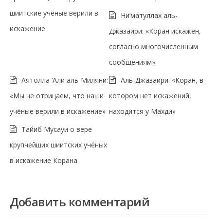
шиитские учёные верили в
Ни’матуллах аль-
искажение
Джазаири: «Коран искажен,
согласно многочисленным
сообщениям»
Аятолла ‘Али аль-Миляни:
Аль-Джазаири: «Коран, в
«Мы не отрицаем, что наши
котором нет искажений,
учёные верили в искажение»
находится у Махди»
Тайиб Мусауи о вере
крупнейших шиитских учёных
в искажение Корана
Добавить комментарий