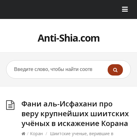
Anti-Shia.com
Фани аль-Исфахани про
веру крупнейших шиитских
учёных в искажение Корана
/
Коран
/
Шиитские ученые, верившие в