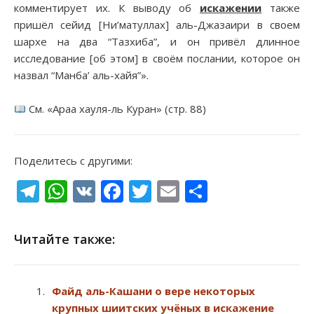
комментирует их. К выводу об
искажении
также
пришёл сейид [Ни’матуллах] аль-Джазаири в своем
шархе на два “Тазхиба”, и он привёл длинное
исследование [об этом] в своём послании, которое он
назвал “Манба’ аль-хайя”».
См. «Араа хауля-ль Куран» (стр. 88)
Поделитесь с другими:
Telegram
WhatsApp
VK
Facebook
Twitter
Email
Отправи
Читайте также:
Файд аль-Кашани о вере некоторых
крупных шиитских учёных в искажение