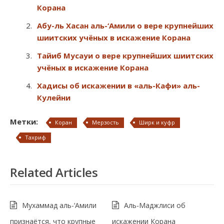
Корана
Абу-ль Хасан аль-‘Амили о вере крупнейших
шиитских учёных в искажение Корана
Тайиб Мусауи о вере крупнейших шиитских
учёных в искажение Корана
Хадисы об искажении в «аль-Кафи» аль-
Кулейни
Метки:
Коран
Мерзость
Ширк и куфр
Тахриф
Related Articles
Мухаммад аль-‘Амили
Аль-Маджлиси об
признаётся, что крупные
искажении Корана