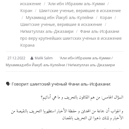
искажение
/
‘Али ибн Ибрахим аль-Кумми
/
Коран
/
Шиитские ученые, верившие в искажение
/
Мухаммад ибн Йакуб аль-Кулейни
/
Коран
/
Шиитские ученые, верившие в искажение
/
Ни’матуллах аль-Джазаири
/
Фани аль-Исфахани
про веру крупнейших шиитских учёных в искажение
Корана
27.12.2022
Malik Salim
‘Али ибн Ибрахим аль-Кумми
/
Мухаммад ибн Йакуб аль-Кулейни
/
Ни’матуллах аль-Джазаири
🗣 Говорит шиитский учёный Фани аль-Исфахани:
السؤال الخامس: من هم القائلون بالتحريف و ما هي أدلتهم؟
و الجواب أن جماعة من المحدثين و حفظة الأخبار استظهروا التحريف بالنقيصة من
الأخبار و لذلك ذهبوا الى التحريف بانقصان