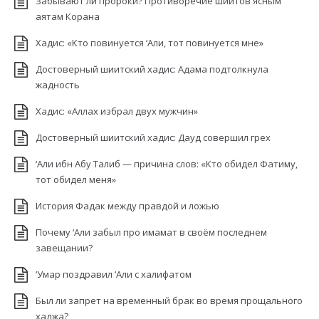
Забывают ли пророки? Противоречие шиитов ясным
аятам Корана
Хадис: «Кто повинуется ‘Али, тот повинуется мне»
Достоверный шиитский хадис: Адама подтолкнула
жадность
Хадис: «Аллах избрал двух мужчин»
Достоверный шиитский хадис: Дауд совершил грех
‘Али ибн Абу Талиб — причина слов: «Кто обидел Фатиму,
тот обидел меня»
История Фадак между правдой и ложью
Почему ‘Али забыл про имамат в своём последнем
завещании?
‘Умар поздравил ‘Али с халифатом
Был ли запрет на временный брак во время прощального
хаджа?