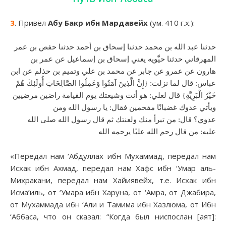
3
. Привёл
Абу Бакр ибн Мардавейх
(ум. 410 г.х.):
حدثنا عبد الله بن محمد حدثنا إسحاق بن أحمد حدثنا حفص بن عمر
المهرقاني حدثنا حيَّويه يعني إسحاق بن إسماعيل عن عمر بن
هارون عن عمرو عن جابر عن محمد بن علي وتميم بن حذلم عن ابن
عباس: قال لما نزلت: {إِنَّ الَّذِينَ آمَنُوا وَعَمِلُوا الصَّالِحَاتِ أُولَئِكَ هُمْ
خَيْرُ الْبَرِيَّةِ} قال لعلي: هو أنت وشيعتك يوم القيامة راضين مرضيين
ويأتي عدوك غضبانًا مفحمين فقال: يا رسول الله ومن
عدوي؟ قال: من تبرأ منك ولعنتك ثم قال رسول الله صلى الله
عليه: من قال رحم الله عليًا يرحمه الله
«Передал нам ‘Абдуллах ибн Мухаммад, передал нам
Исхак ибн Ахмад, передал нам Хафс ибн ‘Умар аль-
Михракани, передал нам Хайиявейх, т.е. Исхак ибн
Исма’иль, от ‘Умара ибн Харуна, от ‘Амра, от Джабира,
от Мухаммада ибн ‘Али и Тамима ибн Хазлюма, от Ибн
‘Аббаса, что он сказал: “Когда был ниспослан [аят]: