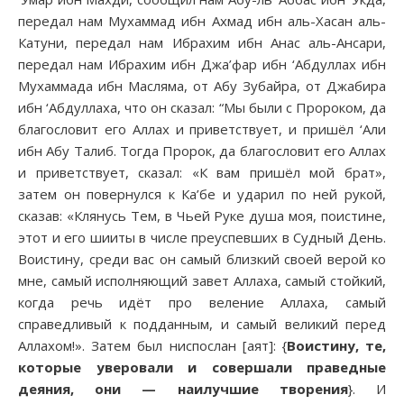
передал нам Мухаммад ибн Ахмад ибн аль-Хасан аль-
Катуни, передал нам Ибрахим ибн Анас аль-Ансари,
передал нам Ибрахим ибн Джа’фар ибн ‘Абдуллах ибн
Мухаммада ибн Масляма, от Абу Зубайра, от Джабира
ибн ‘Абдуллаха, что он сказал: “Мы были с Пророком, да
благословит его Аллах и приветствует, и пришёл ‘Али
ибн Абу Талиб. Тогда Пророк, да благословит его Аллах
и приветствует, сказал: «К вам пришёл мой брат»,
затем он повернулся к Ка’бе и ударил по ней рукой,
сказав: «Клянусь Тем, в Чьей Руке душа моя, поистине,
этот и его шииты в числе преуспевших в Судный День.
Воистину, среди вас он самый близкий своей верой ко
мне, самый исполняющий завет Аллаха, самый стойкий,
когда речь идёт про веление Аллаха, самый
справедливый к подданным, и самый великий перед
Аллахом!». Затем был ниспослан [аят]: {
Воистину, те,
которые уверовали и совершали праведные
деяния, они — наилучшие творения
}. И