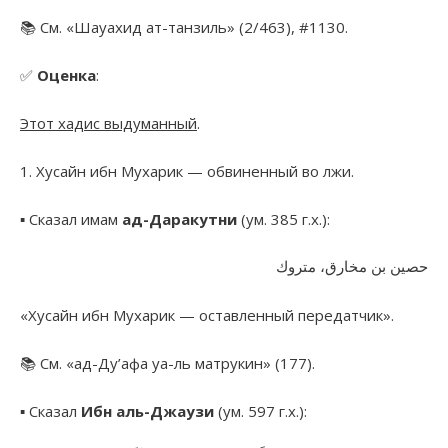
📚 См. «Шауахид ат-танзиль» (2/463), #1130.
✅
Оценка
:
Этот хадис выдуманный
.
1. Хусайн ибн Мухарик — обвиненный во лжи.
▪︎ Сказал имам
ад-Даракутни
(ум. 385 г.х.):
حصين بن مخارق، متروك
«Хусайн ибн Мухарик — оставленный передатчик».
📚 См. «ад-Ду’афа уа-ль матрукин» (177).
▪︎ Сказал
Ибн аль-Джаузи
(ум. 597 г.х.):