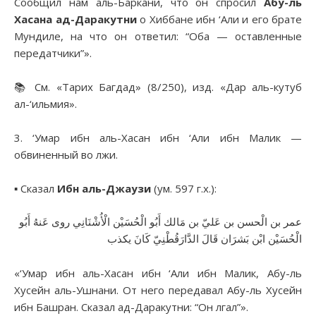
Сообщил нам аль-Баркани, что он спросил
Абу-ль
Хасана ад-Даракутни
о Хиббане ибн ‘Али и его брате
Мундиле, на что он ответил: “Оба — оставленные
передатчики”».
📚 См. «Тарих Багдад» (8/250), изд. «Дар аль-кутуб
ал-‘ильмия».
3. ‘Умар ибн аль-Хасан ибн ‘Али ибн Малик —
обвиненный во лжи.
▪︎ Сказал
Ибн аль-Джаузи
(ум. 597 г.х.):
عمر بن الْحسن بن عَليّ بن مَالك أَبُو الْحُسَيْن الْأُشْنَانِي روى عَنهُ أَبُو
الْحُسَيْن ابْن بَشرَان قَالَ الدَّارَقُطْنِيّ كَانَ يكذب
«‘Умар ибн аль-Хасан ибн ‘Али ибн Малик, Абу-ль
Хусейн аль-Ушнани. От него передавал Абу-ль Хусейн
ибн Башран. Сказал ад-Даракутни: “Он лгал”».