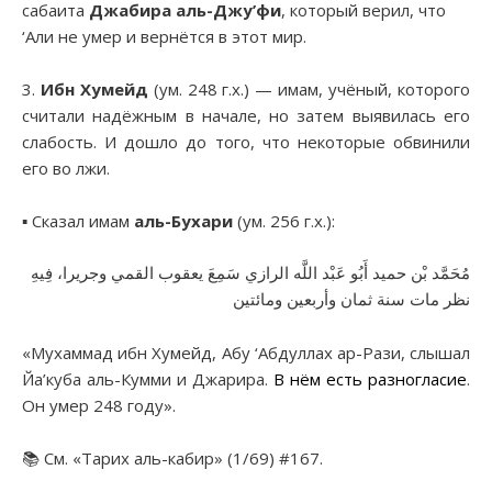
сабаита
Джабира аль-Джу’фи
, который верил, что
‘Али не умер и вернётся в этот мир.
3.
Ибн Хумейд
(ум. 248 г.х.) — имам, учёный, которого
считали надёжным в начале, но затем выявилась его
слабость. И дошло до того, что некоторые обвинили
его во лжи.
▪︎ Сказал имам
аль-Бухари
(ум. 256 г.х.):
مُحَمَّد بْن حميد أَبُو عَبْد اللَّه الرازي سَمِعَ يعقوب القمي وجريرا، فِيهِ
نظر مات سنة ثمان وأربعين ومائتين
«Мухаммад ибн Хумейд, Абу ‘Абдуллах ар-Рази, слышал
Йа’куба аль-Кумми и Джарира.
В нём есть разногласие
.
Он умер 248 году».
📚 См. «Тарих аль-кабир» (1/69) #167.