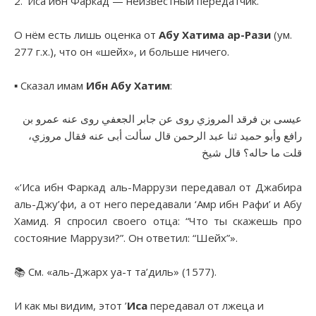
2. ‘Иса ибн Фаркад — неизвестный передатчик.
О нём есть лишь оценка от
Абу Хатима ар-Рази
(ум.
277 г.х.), что он «шейх», и больше ничего.
▪︎ Сказал имам
Ибн Абу Хатим
:
عيسى بن فرقد المروزي روى عن جابر الجعفي روى عنه عمرو بن
رافع وأبو حميد ثنا عبد الرحمن قال سألت أبى عنه فقال مروزي،
قلت ما حاله؟ قال شيخ
«‘Иса ибн Фаркад аль-Маррузи передавал от Джабира
аль-Джу’фи, а от него передавали ‘Амр ибн Рафи’ и Абу
Хамид. Я спросил своего отца: “Что ты скажешь про
состояние Маррузи?”. Он ответил: “Шейх”».
📚 См. «аль-Джарх уа-т та’диль» (1577).
И как мы видим, этот ’
Иса
передавал от лжеца и