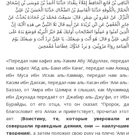
الْبَاقِي بْنُ قَانِعٍ الْحَافِظُ إِمْلَاءً بِبَغْدَادَ حَدَّثَنَا أَحْمَدُ بْنُ مُوسَى بْنِ إِسْحَاقَ
الْحَمَّارُ بِالْكُوفَةِ حَدَّثَنَا الْقَاسِمُ بْنُ الضَّحَّاكِ حَدَّثَنَا الْحَسَنُ بْنُ عَلِيٍّ
الْبَزَّازُ، عَنْ عَمْرِو بْنِ شِمْرٍ، قَالَ: سَمِعْتُ مُحَمَّدَ بْنَ جُحَادَةَ يُحَدِّثُ عَنْ
جَابِرٍ الْجُعْفِيِّ عَنِ ابْنِ بُرَيْدَةَ عَنْ أَبِيهِ قَالَ‌ تَلَا النَّبِيُّ ص هَذِهِ الْآيَةَ: إِنَّ
الَّذِينَ آمَنُوا وَ عَمِلُوا الصَّالِحاتِ أُولئِكَ هُمْ خَيْرُ الْبَرِيَّةِ فَوَضَعَ يَدَهُ عَلَى
كَتِفِ عَلِيٍّ وَ قَالَ: هُوَ أَنْتَ وَ شِيعَتُكَ، يَا عَلِيُّ تَرِدُ أَنْتَ وَ شِيعَتُكَ يَوْمَ
الْقِيَامَةِ رِوَاءً مَرْوِيِّينَ، وَ يَرِدُ عَدُوُّكَ عِطَاشاً مُقْمَحِينَ
«Передал нам хафиз аль-Хаким Абу ‘Абдуллах, передал
нам хафиз ‘Абд аль-Баки ибн Кани’, передал нам Ахмад
ибн Муса ибн Исхак аль-Хаммар, передал нам аль-
Касим ибн Даххак, передал нам аль-Хасан ибн ‘Али аль-
Баззаз, от ‘Амра ибн Шимра: я слышал, как Мухаммад
ибн Джухада передаёт от Джабир аль-Джу’фи, от Ибн
Бурайды, от его отца, что он сказал: “Пророк, да
благословит его Аллах и приветствует, прочитал этот
аят: {
Воистину, те, которые уверовали и
совершали праведные деяния, они — наилучшие
творения
}, а затем положил свою руку на плечо ‘Али и