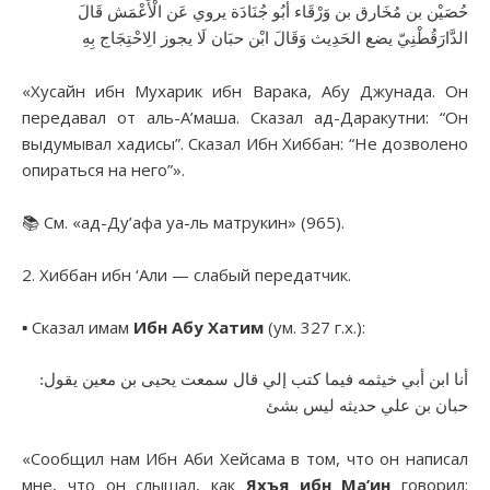
حُصَيْن بن مُخَارق بن وَرْقَاء أَبُو جُنَادَة يروي عَن الْأَعْمَش قَالَ
الدَّارَقُطْنِيّ يضع الحَدِيث وَقَالَ ابْن حبَان لَا يجوز الِاحْتِجَاج بِهِ
«Хусайн ибн Мухарик ибн Варака, Абу Джунада. Он
передавал от аль-А’маша. Сказал ад-Даракутни: “Он
выдумывал хадисы”. Сказал Ибн Хиббан: “Не дозволено
опираться на него”».
📚 См. «ад-Ду’афа уа-ль матрукин» (965).
2. Хиббан ибн ‘Али — слабый передатчик.
▪︎ Сказал имам
Ибн Абу Хатим
(ум. 327 г.х.):
أنا ابن أبي خيثمه فيما كتب إلي قال سمعت يحيى بن معين يقول:
حبان بن علي حديثه ليس بشئ
«Сообщил нам Ибн Аби Хейсама в том, что он написал
мне, что он слышал, как
Яхъя ибн Ма’ин
говорил: