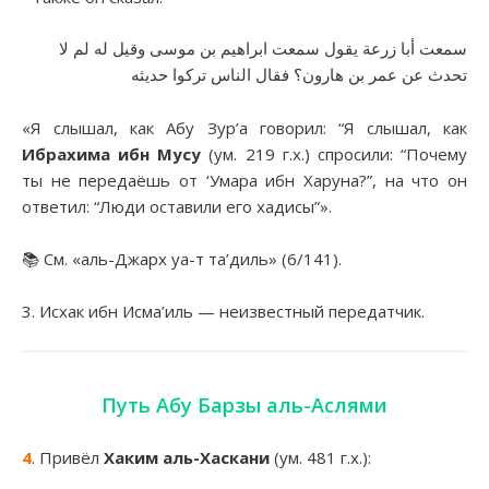
سمعت أبا زرعة يقول سمعت ابراهيم بن موسى وقيل له لم لا
تحدث عن عمر بن هارون؟ فقال الناس تركوا حديثه
«Я слышал, как Абу Зур’а говорил: “Я слышал, как
Ибрахима ибн Мусу
(ум. 219 г.х.) спросили: “Почему
ты не передаёшь от ‘Умара ибн Харуна?”, на что он
ответил: “Люди оставили его хадисы”».
📚 См. «аль-Джарх уа-т та’диль» (6/141).
3. Исхак ибн Исма’иль — неизвестный передатчик.
Путь Абу Барзы аль-Аслями
4
. Привёл
Хаким аль-Хаскани
(ум. 481 г.х.):