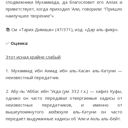
сподвижники Мухаммада, да благословит его Аллах и
приветствует, когда приходил ‘Али, говорили: “Пришло
наилучшее творение”».
📚 См. «Тарих Димашк» (47/371), изд. «Дар аль-фикр».
✅
Оценка
:
Этот иснад крайне слабый
.
1. Мухаммад ибн Ахмад ибн аль-Хасан аль-Катуни —
неизвестный передатчик.
2. Абу-ль ’Аббас ибн ‘Укда (ум. 332 г.х.) — хафиз Куфы,
однако он часто передавал отвергаемые хадисы от
неизвестных передатчиков, и именно от
вышеупомянутого
маджхуля
аль-Катуни он часто
передаёт выдуманные хадисы об ‘Али и Ахль аль-бейт.