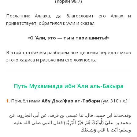
(Коран 98:7)
Посланник Аллаха, да благословит его Аллах и
приветствует, обратился к ‘Али и сказал:
«
О ‘Али, это — ты и твои шииты!
»
В этой статье мы разберём все цепочки передатчиков
этого хадиса и разъясним его ложность.
Путь Мухаммада ибн ‘Али аль-Бакыра
1
. Привёл имам
Абу Джа’фар ат-Табари
(ум. 310 г.х.):
وقد:حدثنا ابن حميد، قال: ثنا عيسى بن فرقد، عن أبي الجارود، عن
محمد بن عليّ (أُولَئِكَ هُمْ خَيْرُ الْبَرِيَّةِ) فقال النبي صلى الله عليه
وسلم: أنْتَ يا عَلي وَشِيعَتُكَ