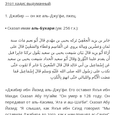
Этот хадис выдуманный
.
1. Джабир — он же аль-Джу’фи, лжец.
▪︎ Сказал имам
аль-Бухари
(ум. 256 г.х.):
جَابر بن يزِيد الْجعْفِيّ تَركه يحيى بن مهْدي قَالَ أَبُو نعيم مَاتَ سنة
ثَمَان وَعشْرين وَمِائَة يروي عَن الْقَاسِم وَعَطَاء وَالشعْبِيّ قَالَ على
أرَاهُ أَبُو يزِيد قَالَ بَيَان سَمِعت يحيى بن سعيد يَقُول تركنَا جَابِرا قبل
أَن يقدم علينا الثَّوْريّ وَقَالَ أَبُو سعيد الْحداد سَمِعت يحيى بن سعيد
عَن إِسْمَاعِيل بن أبي خَالِد قَالَ قَالَ الشّعبِيّ يَا جَابر لَا تَمُوت حَتَّى
تكذب على رَسُول الله صلى الله عَلَيْهِ وَسلم قَالَ إِسْمَاعِيل فَمَا
مَضَت الْأَيَّام والليالي حَتَّى اتهمَ بِالْكَذِبِ
«Джабир ибн Йазид аль-Джу’фи. Его оставил Яхъя ибн
Махди. Сказал Абу Ну’айм: “Он умер в 128 году. Он
передавал от аль-Касима, ’Ата и аш-Ша’би”. Сказал Абу
Йазид: “Я слышал, как Яхъя ибн Са’ид говорил: “Мы
оставили Джабира до того, как к нам пришёл ас-Саури”.