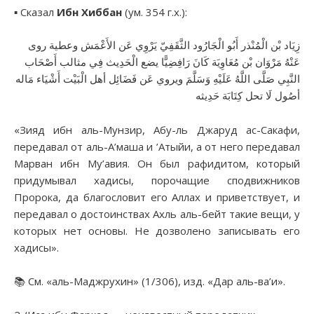
▪︎ Сказал
Ибн Хиббан
(ум. 354 г.х.):
زِيَاد بْن الْمُنْذر أَبُو الْجَارُود الثَّقَفِيّ يَرْوِي عَن الأَعْمَش وعطية روى
عَنْهُ مَرْوَان بْن مُعَاوِيَة كَانَ رَافِضِيًّا يضع الْحَدِيث فِي مثالب أَصْحَاب
النَّبِي صَلَّى اللَّهُ عَلَيْهِ وَسَلَّمَ ويروي عَن فَضَائِل أهل الْبَيْت أَشْيَاء مَاله
أصُول لَا تحل كِتَابَة حَدِيثه
«Зияд ибн аль-Мунзир, Абу-ль Джаруд ас-Сакафи,
передавал от аль-А’маша и ’Атыйи, а от него передавал
Марван ибн Му’авия. Он был рафидитом, который
придумывал хадисы, порочащие сподвижников
Пророка, да благословит его Аллах и приветствует, и
передавал о достоинствах Ахль аль-бейт такие вещи, у
которых нет основы. Не дозволено записывать его
хадисы».
📚 См. «аль-Маджрухин» (1/306), изд. «Дар аль-ва’и».