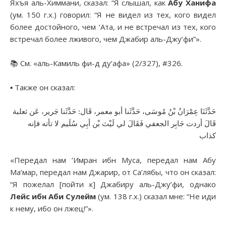
Яхъя аль-Химмани, сказал: “Я слышал, как
Абу Ханифа
(ум. 150 г.х.) говорил: “Я не видел из тех, кого видел
более достойного, чем ‘Ата, и не встречал из тех, кого
встречал более лживого, чем Джабир аль-Джу’фи”».
📚 См. «аль-Камиль фи-д ду’афа» (2/327), #326.
▪︎ Также он сказал:
حَدَّثَنَا عِمْرَانُ بْنُ مُوسَى، حَدَّثَنا أبو معمر، قَال: حَدَّثَنا جَرير، عَن ثعلبة
قَالَ أردت جَابِر الجعفي فَقَالَ لي لَيْث بْن أبِي سُلَيم لا تأته فإنه
كذاب
«Передал нам ’Имран ибн Муса, передал нам Абу
Ма’мар, передал нам Джарир, от Са’лябы, что он сказал:
“Я пожелал [пойти к] Джабиру аль-Джу’фи, однако
Лейс ибн Аби Сулейм
(ум. 138 г.х.) сказал мне: “Не иди
к нему, ибо он лжец!”».