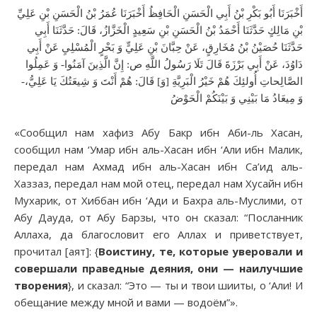
أَخْبَرَنَا أَبُو بَكْرِ بْنُ أَبِي الْحَسَنِ الْحَافِظُ أَخْبَرَنَا عُمَرُ بْنُ الْحَسَنِ بْنِ عَلِيِّ
بْنِ مَالِكٍ‌ حَدَّثَنَا أَحْمَدُ بْنُ الْحَسَنِ بْنِ سَعِيدٍ الْخَزَّازُ، قَالَ: حَدَّثَنَا أَبِي
حَدَّثَنَا حُصَيْنُ بْنُ مُخَارِقٍ، عَنْ حِبَّانَ بْنِ عَلِيٍّ وَ بَحْرٍ الْمُسْلِيِ‌ عَنْ أَبِي
دَاوُدَ، عَنْ أَبِي بَرْزَةَ قَالَ‌ تَلَا رَسُولُ اللَّهِ ص: إِنَّ الَّذِينَ آمَنُوا- وَ عَمِلُوا
الصَّالِحاتِ أُولئِكَ هُمْ خَيْرُ الْبَرِيَّةِ [وَ] قَالَ: هُمْ أَنْتَ وَ شِيعَتُكَ يَا عَلِيُّ،-
وَ مِيعَادُ مَا بَيْنِي وَ بَيْنَكُمْ الْحَوْضُ
«Сообщил нам хафиз Абу Бакр ибн Аби-ль Хасан,
сообщил нам ‘Умар ибн аль-Хасан ибн ‘Али ибн Малик,
передал нам Ахмад ибн аль-Хасан ибн Са’ид аль-
Хаззаз, передал нам мой отец, передал нам Хусайн ибн
Мухарик, от Хиббан ибн ‘Ади и Бахра аль-Муслими, от
Абу Дауда, от Абу Барзы, что он сказал: “Посланник
Аллаха, да благословит его Аллах и приветствует,
прочитал [аят]: {
Воистину, те, которые уверовали и
совершали праведные деяния, они — наилучшие
творения
}, и сказал: “Это — ты и твои шииты, о ‘Али! И
обещание между мной и вами — водоём”».