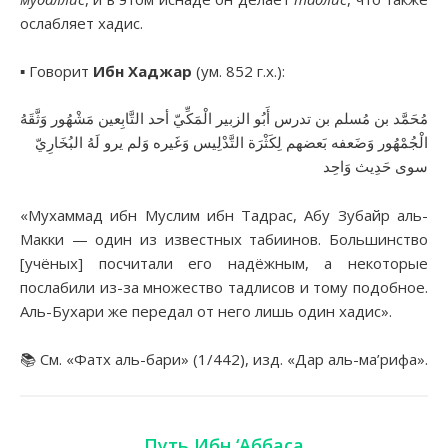
ослабляет хадис.
▪︎ Говорит
Ибн Хаджар
(ум. 852 г.х.):
مُحَمَّد بن مُسلم بن تدرس أَبُو الزبير الْمَكِّيّ أحد التَّابِعين مَشْهُور وَثَّقَهُ
الْجُمْهُور وَضَعفه بَعضهم لِكَثْرَة التَّدْلِيس وَغَيره وَلم يرو لَهُ البُخَارِيّ
سوى حَدِيث وَاحِد
«Мухаммад ибн Муслим ибн Тадрас, Абу Зубайр аль-
Макки — один из известных табиинов. Большинство
[учёных] посчитали его надёжным, а некоторые
послабили из-за множество тадлисов и тому подобное.
Аль-Бухари же передал от него лишь один хадис».
📚 См. «Фатх аль-бари» (1/442), изд. «Дар аль-ма’рифа».
Путь Ибн ‘Аббаса