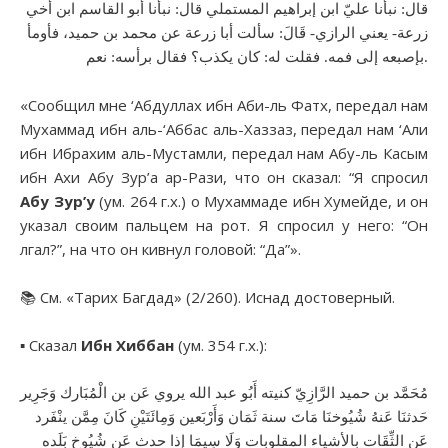
قال: نبأنا عليّ ابن إبراهيم المستملي قال: نبأنا أبو القاسم ابن أخي
زرعة- يعني الرازي- قَالَ: سألت أبا زرعة عن محمد بن حميد، فأومأ
بإصبعه إلى فمه. فقلت له: كان يكذب؟ فقال برأسه: نعم.
«Сообщил мне ‘Абдуллах ибн Аби-ль Фатх, передал нам
Мухаммад ибн аль-‘Аббас аль-Хаззаз, передал нам ‘Али
ибн Ибрахим аль-Мустамли, передал нам Абу-ль Касым
ибн Ахи Абу Зур’а ар-Рази, что он сказал: “Я спросил
Абу Зур’у
(ум. 264 г.х.) о Мухаммаде ибн Хумейде, и он
указал своим пальцем на рот. Я спросил у него: “Он
лгал?”, на что он кивнул головой: “Да”».
📚 См. «Тарих Багдад» (2/260). Иснад достоверный.
▪︎ Сказал
Ибн Хиббан
(ум. 354 г.х.):
مُحَمَّد بن حميد الرَّازِيّ كنيته أَبُو عبد الله يروي عَن بن الْمُبَارك وَجَرِير
حَدثنَا عَنهُ شُيُوخنَا مَاتَ سنة ثَمَان وَأَرْبَعين وَمِائَتَيْنِ كَانَ مِمَّن ينْفَرد
عَن الثِّقَات بالأشياء المقلوبات وَلَا سِيمَا إِذا حدث عَن شُيُوخ بَلَده