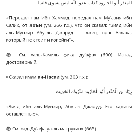
المنذر أبو الجارود كذاب عدو اللَّه ليس يسوى فلسا
«Передал нам Ибн Хаммад, передал нам Му’авия ибн
Салих, от
Яхъи
(ум. 266 г.х.), что он сказал: “Зияд ибн
аль-Мунзир Абу-ль Джаруд — лжец, враг Аллаха,
который не стоит и копейки”».
📚 См. «аль-Камиль фи-д ду’афа» (690). Иснад
достоверный.
▪︎ Сказал имам
ан-Насаи
(ум. 303 г.х.):
زِيَاد بن الْمُنْذر أَبُو الْجَارُود مَتْرُوك الحَدِيث
«Зияд ибн аль-Мунзир, Абу-ль Джаруд. Его хадисы
оставленные».
📚 См. «ад-Ду’афа уа-ль матрукин» (665).