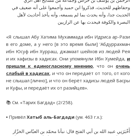
الرحمن بن يوسف بن خراش وجماعة من مشايخ أهل الري
وحفاظهم للحديث، فذكروا ابن حميد وأجمعوا على أنه ضعيف في
الحديث جدا، وأنه يحدث بما لم يسمعه، وأنه يأخذ أحاديث لأهل
البصرة والكوفة فيحدث بها عن الرازيين
«Я слышал Абу Хатима Мухаммада ибн Идриса ар-Рази
в его доме, а у него [в это время были] ‘Абдуррахман
ибн Юсуф ибн Хурраш, джамаат шейхов из людей Рея
и их хафизы в хадисах. Они упомянули Ибн Хумейда,
и
пришли к единогласному мнению
, что он
очень
слабый в хадисах
, и что он передаёт от того, от кого
не слышал [лично], и что он берёт хадисы людей Басры
и Куфы, и передаёт их от разийцев».
📚 См. «Тарих Багдад» (2/258).
▪︎ Привёл
Хатыб аль-Багдади
(ум. 463 г.х.):
أَخْبَرَنِي عبيد الله بن أبي الفتح قال: نبأنا محمّد بن العبّاس الخزّاز