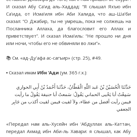
И сказал Абу Са’ид аль-Хаддад: “Я слышал Яхъю ибн
Са’ида, от Исма’иля ибн Аби Халида, что аш-Ша’би
сказал: “О Джабир, ты не умрешь, пока не солжешь на
Посланника Аллаха, да благословит его Аллах и
приветствует”. И сказал Исма’иль: “Не прошло ни дня
или ночи, чтобы его не обвиняли во лжи”».
📚 См. «ад-Ду’афа ас-сагъир» (стр. 25), #49.
▪︎ Сказал имам
Ибн ‘Ади
(ум. 365 г.х.):
حَدَّثَنَا الْحُسَيْنُ بْنُ عَبد اللَّهِ الْقَطَّانُ، حَدَّثَنا أَحْمَدُ بْنُ أَبِي الحواري
سَمِعْتُ أبا يَحْيى الحماني يَقُولُ: سَمعتُ أبا حنيفة يَقُولُ ما رأيت
فيمن رأيت أفضل من عطاء، ولاَ لقيت فيمن لقيت أكذب من جَابِر
الجعفي
«Передал нам аль-Хусейн ибн ‘Абдуллах аль-Каттан,
передал Ахмад ибн Аби-ль Хавари: я слышал, как Абу