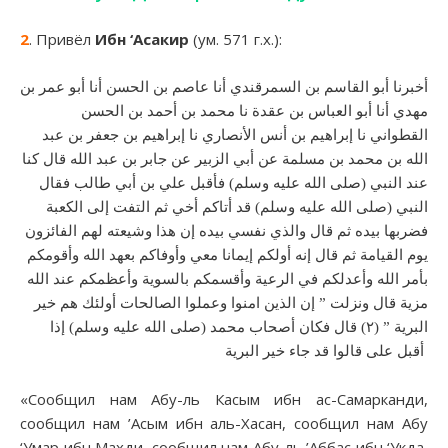
2
. Привёл
Ибн ‘Асакир
(ум. 571 г.х.):
أخبرنا أبو القاسم بن السمرقندي أنا عاصم بن الحسن أنا أبو عمر بن
مهدي أنا أبو العباس بن عقدة نا محمد بن أحمد بن الحسن
القطواني نا إبراهيم بن أنس الأنصاري نا إبراهيم بن جعفر بن عبد
الله بن محمد بن مسلمة عن أبي الزبير عن جابر بن عبد الله قال كنا
عند النبي (صلى الله عليه وسلم) فأقبل علي بن أبي طالب فقال
النبي (صلى الله عليه وسلم) قد أتاكم أخي ثم التفت إلى الكعبة
فضربها بيده ثم قال والذي نفسي بيده إن هذا وشيعته لهم الفائزون
يوم القيامة ثم قال إنه أولكم إيمانا معي وأوفاكم بعهد الله وأقومكم
بأمر الله وأعدلكم في الرعية وأقسمكم بالسوية وأعظمكم عند الله
مزية قال ونزلت ” إن الذين امنوا وعملوا الصالحات أولئك هم خير
البرية ” (٢) قال فكان أصحاب محمد (صلى الله عليه وسلم) إذا
أقبل على قالوا قد جاء خير البرية
«Сообщил нам Абу-ль Касым ибн ас-Самарканди,
сообщил нам ’Асым ибн аль-Хасан, сообщил нам Абу
‘Умар ибн Махди, сообщил нам Абу-ль ’Аббас ибн ‘Укда,