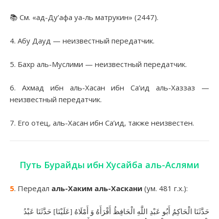
📚 См. «ад-Ду’афа уа-ль матрукин» (2447).
4. Абу Дауд — неизвестный передатчик.
5. Бахр аль-Муслими — неизвестный передатчик.
6. Ахмад ибн аль-Хасан ибн Са’ид аль-Хаззаз —
неизвестный передатчик.
7. Его отец, аль-Хасан ибн Са’ид, также неизвестен.
Путь Бурайды ибн Хусайба аль-Аслями
5
. Передал
аль-Хаким аль-Хаскани
(ум. 481 г.х.):
حَدَّثَنَا الْحَاكِمُ أَبُو عَبْدِ اللَّهِ الْحَافِظُ أَقْرَأَهُ وَ أَمْلَاهُ [عَلَيْنَا] حَدَّثَنَا عَبْدُ