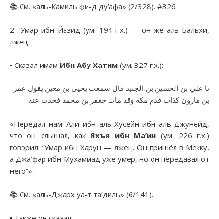
📚 См. «аль-Камиль фи-д ду’афа» (2/328), #326.
2. ‘Умар ибн Йазид (ум. 194 г.х.) — он же аль-Бальхи,
лжец.
▪︎ Сказал имам
Ибн Абу Хатим
(ум. 327 г.х.):
نا علي بن الحسين بن الجنيد قال سمعت يحيى بن معين يقول عمر
بن هارون كذاب قدم مكة وقد مات جعفر بن محمد فحدث عنه
«Передал нам ’Али ибн аль-Хусейн ибн аль-Джунейд,
что он слышал, как
Яхъя ибн Ма’ин
(ум. 226 г.х.)
говорил: “Умар ибн Харун — лжец. Он пришёл в Мекку,
а Джа’фар ибн Мухаммад уже умер, но он передавал от
него”».
📚 См. «аль-Джарх уа-т та’диль» (6/141).
▪︎ Также он сказал: