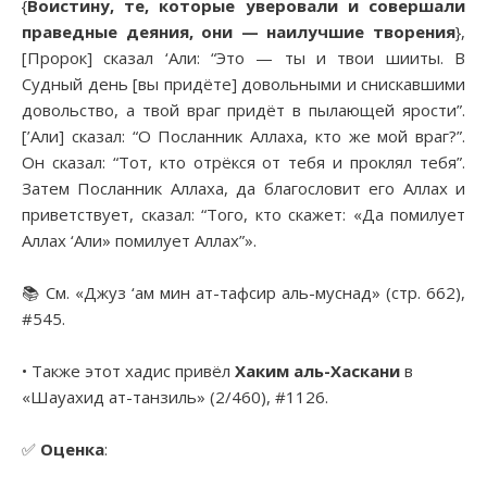
{
Воистину, те, которые уверовали и совершали
праведные деяния, они — наилучшие творения
},
[Пророк] сказал ‘Али: “Это — ты и твои шииты. В
Судный день [вы придёте] довольными и снискавшими
довольство, а твой враг придёт в пылающей ярости”.
[’Али] сказал: “О Посланник Аллаха, кто же мой враг?”.
Он сказал: “Тот, кто отрёкся от тебя и проклял тебя”.
Затем Посланник Аллаха, да благословит его Аллах и
приветствует, сказал: “Того, кто скажет: «Да помилует
Аллах ‘Али» помилует Аллах”».
📚 См. «Джуз ‘ам мин ат-тафсир аль-муснад» (стр. 662),
#545.
• Также этот хадис привёл
Хаким аль-Хаскани
в
«Шауахид ат-танзиль» (2/460), #1126.
✅
Оценка
: