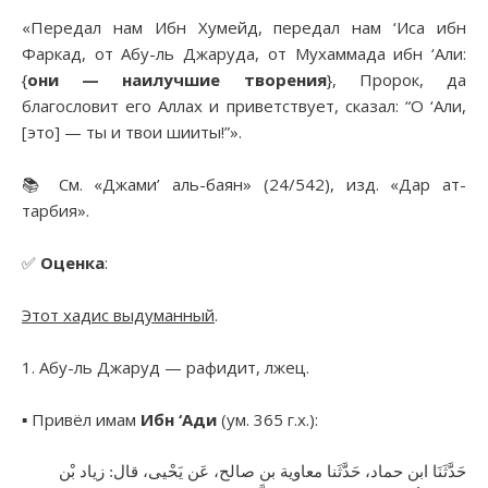
«Передал нам Ибн Хумейд, передал нам ‘Иса ибн
Фаркад, от Абу-ль Джаруда, от Мухаммада ибн ‘Али:
{
они — наилучшие творения
}, Пророк, да
благословит его Аллах и приветствует, сказал: “О ‘Али,
[это] — ты и твои шииты!”».
📚 См. «Джами’ аль-баян» (24/542), изд. «Дар ат-
тарбия».
✅
Оценка
:
Этот хадис выдуманный
.
1. Абу-ль Джаруд — рафидит, лжец.
▪︎ Привёл имам
Ибн ‘Ади
(ум. 365 г.х.):
حَدَّثَنَا ابن حماد، حَدَّثَنا معاوية بن صالح، عَن يَحْيى، قال: زياد بْن