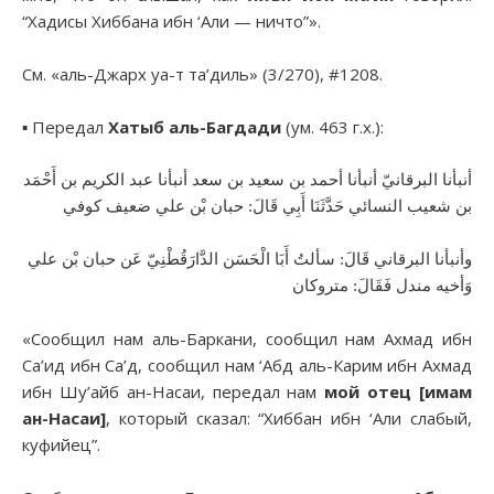
“Хадисы Хиббана ибн ‘Али — ничто”».
См. «аль-Джарх уа-т та’диль» (3/270), #1208.
▪︎ Передал
Хатыб аль-Багдади
(ум. 463 г.х.):
أنبأنا البرقانيّ أنبأنا أحمد بن سعيد بن سعد أنبأنا عبد الكريم بن أَحْمَد
بن شعيب النسائي حَدَّثَنَا أَبِي قَالَ: حبان بْن علي ضعيف كوفي
وأنبأنا البرقاني قَالَ: سألتُ أَبَا الْحَسَن الدَّارَقُطْنِيّ عَن حبان بْن علي
وَأخيه مندل فَقَالَ: متروكان
«Сообщил нам аль-Баркани, сообщил нам Ахмад ибн
Са’ид ибн Са’д, сообщил нам ‘Абд аль-Карим ибн Ахмад
ибн Шу’айб ан-Насаи, передал нам
мой отец [имам
ан-Насаи]
, который сказал: “Хиббан ибн ‘Али слабый,
куфийец”.