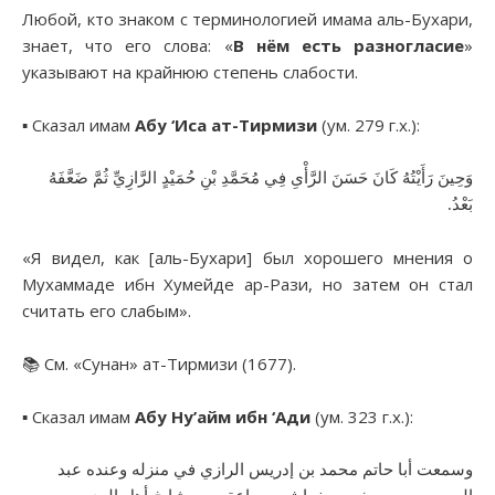
Любой, кто знаком с терминологией имама аль-Бухари,
знает, что его слова: «
В нём есть разногласие
»
указывают на крайнюю степень слабости.
▪︎ Сказал имам
Абу ‘Иса ат-Тирмизи
(ум. 279 г.х.):
وَحِينَ رَأَيْتُهُ كَانَ حَسَنَ الرَّأْىِ فِي مُحَمَّدِ بْنِ حُمَيْدٍ الرَّازِيِّ ثُمَّ ضَعَّفَهُ
بَعْدُ‏.‏
«Я видел, как [аль-Бухари] был хорошего мнения о
Мухаммаде ибн Хумейде ар-Рази, но затем он стал
считать его слабым».
📚 См. «Сунан» ат-Тирмизи (1677).
▪︎ Сказал имам
Абу Ну’айм ибн ‘Ади
(ум. 323 г.х.):
وسمعت أبا حاتم محمد بن إدريس الرازي في منزله وعنده عبد