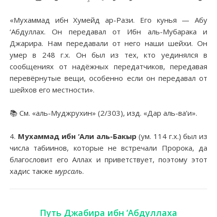
«Мухаммад ибн Хумейд ар-Рази. Его кунья — Абу
‘Абдуллах. Он передавал от Ибн аль-Мубарака и
Джарира. Нам передавали от него наши шейхи. Он
умер в 248 г.х. Он был из тех, кто уединялся в
сообщениях от надёжных передатчиков, передавая
перевёрнутые вещи, особенно если он передавал от
шейхов его местности».
📚 См. «аль-Муджрухин» (2/303), изд. «Дар аль-ва’и».
4.
Мухаммад ибн ‘Али аль-Бакыр
(ум. 114 г.х.) был из
числа табиинов, которые не встречали Пророка, да
благословит его Аллах и приветствует, поэтому этот
хадис также
мурсаль
.
Путь Джабира ибн ‘Абдуллаха