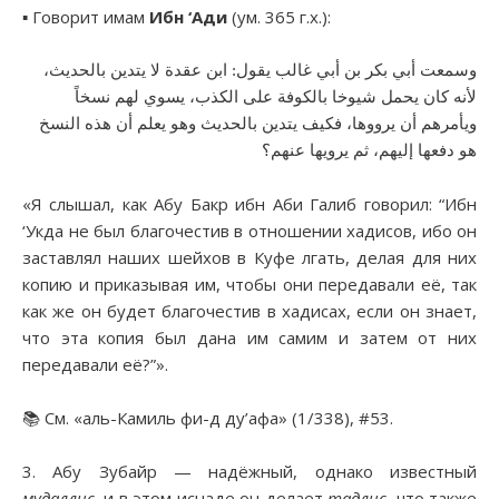
▪︎ Говорит имам
Ибн ‘Ади
(ум. 365 г.х.):
وسمعت أبي بكر بن أبي غالب يقول: ابن عقدة لا يتدين بالحديث،
لأنه كان يحمل شيوخا بالكوفة على الكذب، يسوي لهم نسخاً
ويأمرهم أن يرووها، فكيف يتدين بالحديث وهو يعلم أن هذه النسخ
هو دفعها إليهم، ثم يرويها عنهم؟
«Я слышал, как Абу Бакр ибн Аби Галиб говорил: “Ибн
‘Укда не был благочестив в отношении хадисов, ибо он
заставлял наших шейхов в Куфе лгать, делая для них
копию и приказывая им, чтобы они передавали её, так
как же он будет благочестив в хадисах, если он знает,
что эта копия был дана им самим и затем от них
передавали её?”».
📚 См. «аль-Камиль фи-д ду’афа» (1/338), #53.
3. Абу Зубайр — надёжный, однако известный
мудаллис
, и в этом иснаде он делает
тадлис
, что также