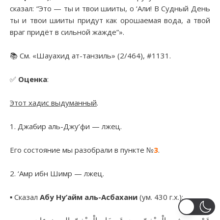
сказал: “Это — ты и твои шииты, о ‘Али! В Судный День
ты и твои шииты придут как орошаемая вода, а твой
враг придёт в сильной жажде”».
📚 См. «Шауахид ат-танзиль» (2/464), #1131.
✅
Оценка
:
Этот хадис выдуманный
.
1. Джабир аль-Джу’фи — лжец.
Его состояние мы разобрали в пункте №
3
.
2. ‘Амр ибн Шимр — лжец.
▪︎ Сказал
Абу Ну’айм аль-Асбахани
(ум. 430 г.х.):