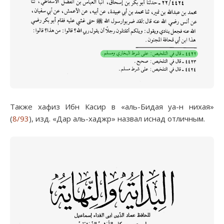
Также хафиз Ибн Касир в «аль-Бидая уа-н нихая»
(
8/93
), изд. «Дар аль-хаджр» назвал иснад отличным.