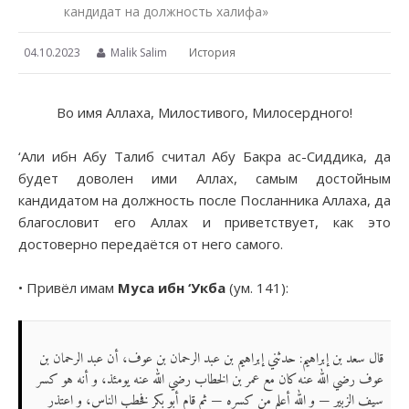
кандидат на должность халифа»
04.10.2023
Malik Salim
История
Во имя Аллаха, Милостивого, Милосердного!
‘Али ибн Абу Талиб считал Абу Бакра ас-Сиддика, да
будет доволен ими Аллах, самым достойным
кандидатом на должность после Посланника Аллаха, да
благословит его Аллах и приветствует, как это
достоверно передаётся от него самого.
• Привёл имам
Муса ибн ‘Укба
(ум. 141):
قال سعد بن إبراهيم: حدثني إبراهيم بن عبد الرحمان بن عوف، أن عبد الرحمان بن
عوف رضي الله عنه كان مع عمر بن الخطاب رضي الله عنه يومئذ، و أنه هو كسر
سيف الزبير — و الله أعلم من كسره — ثم قام أبو بكر فخطب الناس، و اعتذر