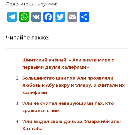
Поделитесь с другими:
Telegram
WhatsApp
VK
Facebook
Twitter
Email
Отправи
Читайте также:
Шиитский учёный: «’Али жил в мире с
первыми двумя халифами»
Большинство шиитов ‘Али проявляли
любовь к Абу Бакру и ‘Умару, и считали их
халифами
‘Али не считал неверующими тех, кто
сражался с ним
‘Али выдал свою дочь за ‘Умара ибн аль-
Хаттаба