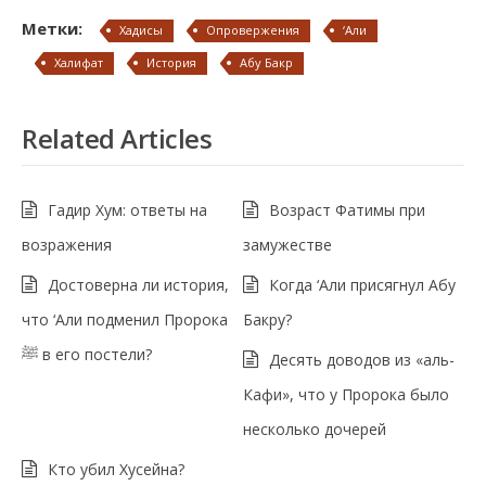
Метки:
Хадисы
Опровержения
‘Али
Халифат
История
Абу Бакр
Related Articles
Гадир Хум: ответы на
Возраст Фатимы при
возражения
замужестве
Достоверна ли история,
Когда ‘Али присягнул Абу
что ‘Али подменил Пророка
Бакру?
ﷺ в его постели?
Десять доводов из «аль-
Кафи», что у Пророка было
несколько дочерей
Кто убил Хусейна?