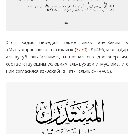
Этот хадис передал также имам аль-Хаким в
«Мустадарак ‘аля ас-сахихайн» (
3/70
), #4466, изд. «Дар
аль-кутуб аль-‘ильмия», и назвал его достоверным,
соответствующим условиям аль-Бухари и Муслима, и с
ним согласился аз-Захаби в «ат-Тальхыс» (4466).