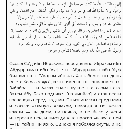
إليهم، فقال: و الله ما كنت حريصا على الإمارة يوما قط و لا ليلة، و لا كنت فيها
راغبا، و لا سألتها الله قط في سر و لا علانية، و لكني أشفقت من الفتنة، و مالي
في الإمارة من راحة، و لقد قلدت أمر عظيما، مالي به طاقة، و لا مران إلا
بتقوى الله عز و جل، و لوددت أني أقوى الناس عليها مكاني. فقبل المهاجرون
منه ما قال و ما اعتذر به. و قال علي بن أبي طالب و الزبير بن العوام: ما غضبنا إلا
أنا أخرنا عن المشورة، و إنا نرى أبا بكر أحق الناس بها بعد رسول الله صلى الله عليه
و سلم، إنه لصاحب الغار ثاني اثنين، و إنا لنعرف له شرفه و بره، و لقد أمره
رسول الله صلى الله عليه وسلم بالصلاة للناس و هو حي
Сказал Са’д ибн Ибрахима: передал мне Ибрахим ибн
‘Абдуррахман ибн ‘Ауф, что ‘Абдуррахман ибн ‘Ауф
был вместе с ‘Умаром ибн аль-Хаттабом в тот день
(
т.е. в день сакифы
), и что именно он сломал меч аз-
Зубайра — и Аллах знает лучше кто сломал его.
Затем Абу Бакр поднялся [на минбар] и стал вести
проповедь перед людьми. Он извинился перед ними
и сказал: «Клянусь Аллахом, никогда я не желал
власти — ни днём, ни ночью, и не было у меня
интереса к ней, и никогда я не просил Аллаха о ней
— ни тайно, ни явно. Однако я побоялся смуты, и не