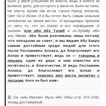
было у меня утешения во власти, ведь я взялся за
великое дело, для которого у меня не было ни силы,
ни опыта, кроме как из-за страха перед Аллахом,
Свят Он и Велик. И я бы хотел быть самым сильным
человеком на своём месте». И мухаджиры приняли
от него то, что он сказал и его оправдание. И
сказали ‘
Али ибн Абу Талиб
и аз-Зубайр ибн
аль-‘Аввам: «
Мы были разгневаны лишь потому
что опоздали на совет, и мы видим Абу Бакра
самым достойным среди людей для этого
после Посланника Аллаха, да благословит его
Аллах и приветствует, ведь он —
товарищ в
пещере
, один из двух; и нам известна его
почётность и благочестие. И ведь Посланник
Аллаха, да благословит его Аллах и
приветствует,
повелел ему вести молитву с
людьми
, пока он был жив
».
См. «аль-Магази» Мусы ибн ‘Укбы (стр. 335-336).
Иснад достоверный.