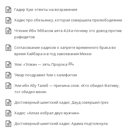
Гадир Хум: ответы на возражения
Хадис про обезьянку, которая совершила прелюбодеяние
Чтение Ибн ‘Аббасом аята 4:24 и почему это довод против
рафидитов
Согласование хадисов о запрете временного брака во
время Хайбара и в год завоевания Мекки
‘Али: «‘Усман — зять Пророка ﷺ»
‘Умар поздравил ‘Али с халифатом
‘Али ибн Абу Талиб — причина слов: «Кто обидел Фатиму,
тот обидел меня»
Достоверный шиитский хадис: Дауд совершил грех
Хадис: «Аллах избрал двух мужчин»
Достоверный шиитский хадис: Адама подтолкнула