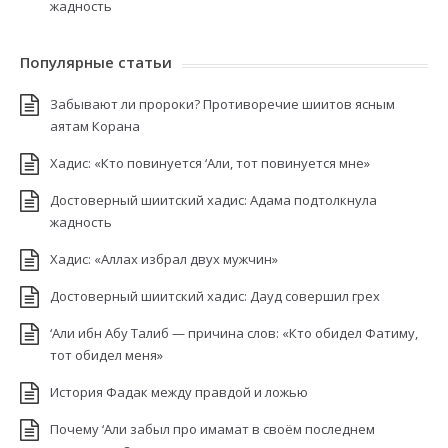
жадность
Популярные статьи
Забывают ли пророки? Противоречие шиитов ясным
аятам Корана
Хадис: «Кто повинуется ‘Али, тот повинуется мне»
Достоверный шиитский хадис: Адама подтолкнула
жадность
Хадис: «Аллах избрал двух мужчин»
Достоверный шиитский хадис: Дауд совершил грех
‘Али ибн Абу Талиб — причина слов: «Кто обидел Фатиму,
тот обидел меня»
История Фадак между правдой и ложью
Почему ‘Али забыл про имамат в своём последнем