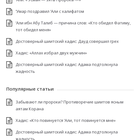
‘Умар поздравил ‘Али с халифатом
‘Али ибн Абу Талиб — причина слов: «Кто обидел Фатиму,
тот обидел меня»
Достоверный шиитский хадис: Дауд совершил грех
Хадис: «Аллах избрал двух мужчин»
Достоверный шиитский хадис: Адама подтолкнула
жадность
Популярные статьи
Забывают ли пророки? Противоречие шиитов ясным
аятам Корана
Хадис: «Кто повинуется ‘Али, тот повинуется мне»
Достоверный шиитский хадис: Адама подтолкнула
жадность