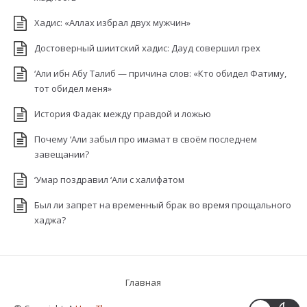
Хадис: «Аллах избрал двух мужчин»
Достоверный шиитский хадис: Дауд совершил грех
‘Али ибн Абу Талиб — причина слов: «Кто обидел Фатиму,
тот обидел меня»
История Фадак между правдой и ложью
Почему ‘Али забыл про имамат в своём последнем
завещании?
‘Умар поздравил ‘Али с халифатом
Был ли запрет на временный брак во время прощального
хаджа?
Главная