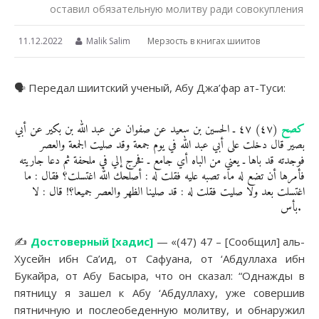
оставил обязательную молитву ради совокупления
11.12.2022
Malik Salim
Мерзость в книгах шиитов
🗣 Передал шиитский ученый, Абу Джа’фар ат-Туси:
كصح
(٤٧) ٤٧ ـ الحسين بن سعيد عن صفوان عن عبد الله بن بكير عن أبي
بصير قال دخلت على أبي عبد الله في يوم جمعة وقد صليت الجمعة والعصر
فوجدته قد باها ـ يعني من الباه أي جامع ـ فخرج إلي في ملحفة ثم دعا جاريته
فأمرها أن تضع له ماء تصبه عليه فقلت له : أصلحك الله اغتسلت؟ فقال : ما
اغتسلت بعد ولا صليت فقلت له : قد صلينا الظهر والعصر جميعا؟! قال : لا
بأس.
✍️
Достоверный [хадис]
— «(47) 47 – [Сообщил] аль-
Хусейн ибн Са’ид, от Сафуана, от ‘Абдуллаха ибн
Букайра, от Абу Басыра, что он сказал: “Однажды в
пятницу я зашел к Абу ‘Абдуллаху, уже совершив
пятничную и послеобеденную молитву, и обнаружил