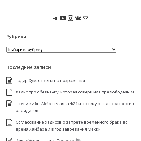
Мы в Telegram
Мы на Youtube
Instagram
ВКонтакте
Почта
Рубрики
Рубрики
Последние записи
Гадир Хум: ответы на возражения
Хадис про обезьянку, которая совершила прелюбодеяние
Чтение Ибн ‘Аббасом аята 4:24 и почему это довод против
рафидитов
Согласование хадисов о запрете временного брака во
время Хайбара и в год завоевания Мекки
‘Али: «‘Усман — зять Пророка ﷺ»