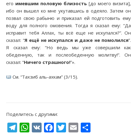
его
имевшим половую близость
[до моего визита],
ибо он вышел ко мне укутавшись в одеяло. Затем он
позвал свою рабыню и приказал ей подготовить ему
воду для полного омовения. Тогда я сказал ему: “Да
исправит тебя Аллах, ты всё еще не искупался?”. Он
сказал: “
Я ещё не искупался и даже не помолился
”.
Я сказал ему: “Но ведь мы уже совершили как
обеденную, так и послеобеденную молитву!”. Он
сказал: “
Ничего страшного!
”».
См. “Тахзиб аль-ахкам” (3/15).
Поделитесь с другими:
Telegram
WhatsApp
VK
Facebook
Twitter
Email
Отправи