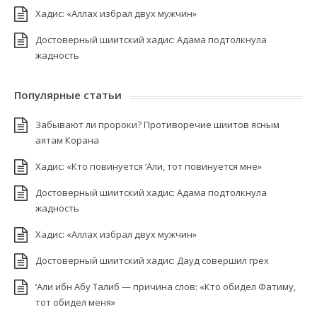
Хадис: «Аллах избрал двух мужчин»
Достоверный шиитский хадис: Адама подтолкнула
жадность
Популярные статьи
Забывают ли пророки? Противоречие шиитов ясным
аятам Корана
Хадис: «Кто повинуется ‘Али, тот повинуется мне»
Достоверный шиитский хадис: Адама подтолкнула
жадность
Хадис: «Аллах избрал двух мужчин»
Достоверный шиитский хадис: Дауд совершил грех
‘Али ибн Абу Талиб — причина слов: «Кто обидел Фатиму,
тот обидел меня»