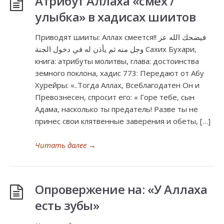
Атрибут Аллаха «смех /
улыбка» в хадисах шиитов
Приводят шииты: Аллах смеется!! فيضحك الله عز
وجل منه ثم يأذن له في دخول الجنة Сахих Бухари,
книга: атрибуты молитвы, глава: достоинства
земного поклона, хадис 773: Передают от Абу
Хурейры: «..Тогда Аллах, Всеблагодатен Он и
Превознесен, спросит его: « Горе тебе, сын
Адама, насколько ты предатель! Разве ты не
принес свои клятвенные заверения и обеты, […]
Читать далее
→
Опровержение на: «У Аллаха
есть зубы»