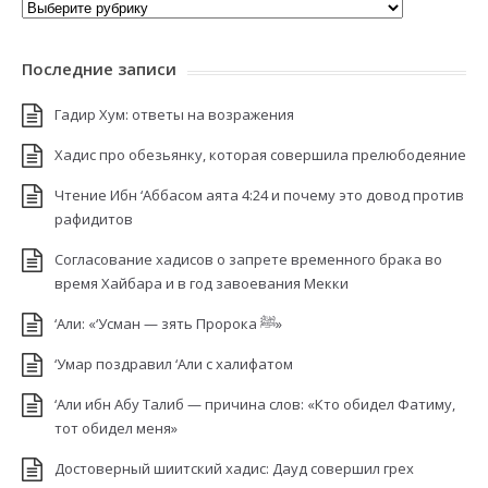
Рубрики
Последние записи
Гадир Хум: ответы на возражения
Хадис про обезьянку, которая совершила прелюбодеяние
Чтение Ибн ‘Аббасом аята 4:24 и почему это довод против
рафидитов
Согласование хадисов о запрете временного брака во
время Хайбара и в год завоевания Мекки
‘Али: «‘Усман — зять Пророка ﷺ»
‘Умар поздравил ‘Али с халифатом
‘Али ибн Абу Талиб — причина слов: «Кто обидел Фатиму,
тот обидел меня»
Достоверный шиитский хадис: Дауд совершил грех