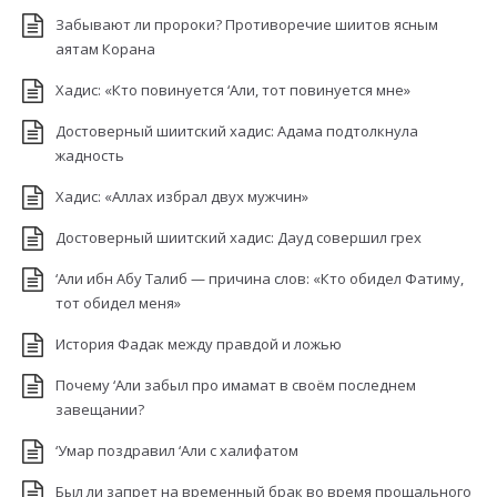
Забывают ли пророки? Противоречие шиитов ясным
аятам Корана
Хадис: «Кто повинуется ‘Али, тот повинуется мне»
Достоверный шиитский хадис: Адама подтолкнула
жадность
Хадис: «Аллах избрал двух мужчин»
Достоверный шиитский хадис: Дауд совершил грех
‘Али ибн Абу Талиб — причина слов: «Кто обидел Фатиму,
тот обидел меня»
История Фадак между правдой и ложью
Почему ‘Али забыл про имамат в своём последнем
завещании?
‘Умар поздравил ‘Али с халифатом
Был ли запрет на временный брак во время прощального