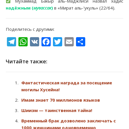
Мухаммад Бакыр аль-Маджлиси назвал хадис
надёжным (
мувассак
)
в «Мират аль-‘укуль» (22/64).
Поделитесь с другими:
Telegram
WhatsApp
VK
Facebook
Twitter
Email
Отправи
Читайте также:
Фантастическая награда за посещение
могилы Хусейна!
Имам знает 70 миллионов языков
Шиизм — таинственная тайна!
Временный брак дозволено заключать с
1000 женщинами одновременно