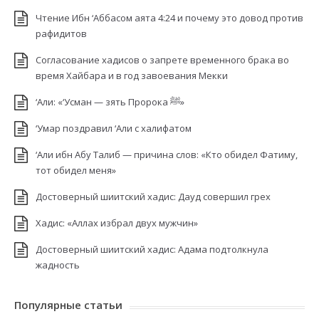
Чтение Ибн ‘Аббасом аята 4:24 и почему это довод против
рафидитов
Согласование хадисов о запрете временного брака во
время Хайбара и в год завоевания Мекки
‘Али: «‘Усман — зять Пророка ﷺ»
‘Умар поздравил ‘Али с халифатом
‘Али ибн Абу Талиб — причина слов: «Кто обидел Фатиму,
тот обидел меня»
Достоверный шиитский хадис: Дауд совершил грех
Хадис: «Аллах избрал двух мужчин»
Достоверный шиитский хадис: Адама подтолкнула
жадность
Популярные статьи