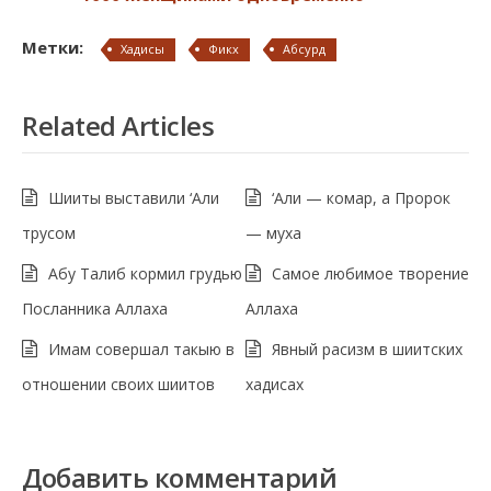
Метки:
Хадисы
Фикх
Абсурд
Related Articles
Шииты выставили ‘Али
‘Али — комар, а Пророк
трусом
— муха
Абу Талиб кормил грудью
Самое любимое творение
Посланника Аллаха
Аллаха
Имам совершал такыю в
Явный расизм в шиитских
отношении своих шиитов
хадисах
Добавить комментарий