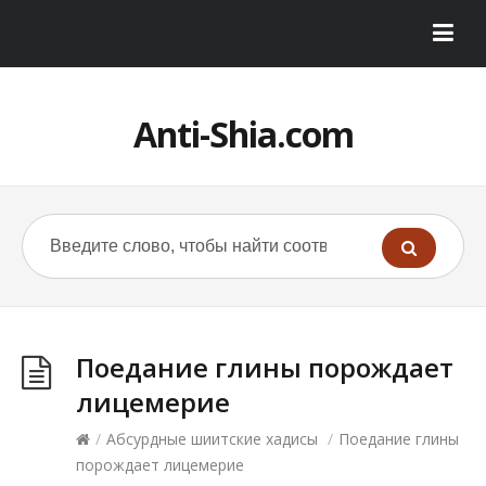
Anti-Shia.com
Поедание глины порождает
лицемерие
/
Абсурдные шиитские хадисы
/
Поедание глины
порождает лицемерие