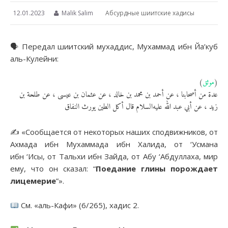
12.01.2023
Malik Salim
Абсурдные шиитские хадисы
🗣 Передал шиитский мухаддис, Мухаммад ибн Йа’куб
аль-Кулейни:
(
موثق
)
عدة من أصحابنا ، عن أحمد بن محمد بن خالد ، عن عثمان بن عيسى ، عن طلحة بن
زيد ، عن أبي عبد الله عليه‌السلام قال أكل الطين يورث النفاق
✍️ «Сообщается от некоторых наших сподвижников, от
Ахмада ибн Мухаммада ибн Халида, от ‘Усмана
ибн ‘Исы, от Тальхи ибн Зайда, от Абу ‘Абдуллаха, мир
ему, что он сказал: “
Поедание глины порождает
лицемерие
”».
См. «аль-Кафи» (6/265), хадис 2.